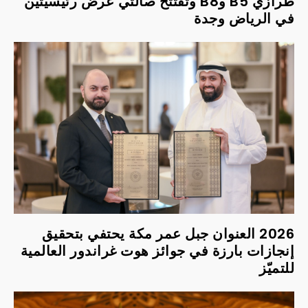
طرازي B5 وB8 وتفتتح صالتي عرض رئيسيتين
في الرياض وجدة
2026 العنوان جبل عمر مكة يحتفي بتحقيق
إنجازات بارزة في جوائز هوت غراندور العالمية
للتميّز