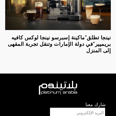
نينجا تطلق"ماكينة إسبرسو نينجا لوكس كافيه
بريميير"في دولة الإمارات وتنقل تجربة المقهى
إلى المنزل
شارك معنا