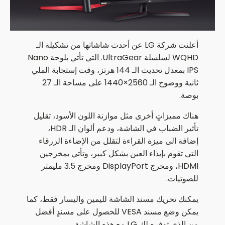
أعلنت شركة LG عن أحدث شاشاتها من تشكيلة الـ
WQHD لسلسلة UltraGear. التي تأتي بلوحة Nano
IPS بمعدل تحديث الـ 144 هرتز، وقت إستجابة الملي
ثانية ووضوح الـ 2560×1440 على مساحة الـ 27
بوصة.
هناك مميزاتٍ أخرى مثل موازنة اللون الأسود، تقليل
تأثير الضباب في الشاشة، ودعم ألوان الـ HDR،
إضافة الى ميزة القراءة لتقلل من الإضاءة الزرقاء
التي تقوم بإيذاء العين بشكل كبير، وتأتي بمخرجين
HDMI، ومخرج DisplayPort ومخرج 3.5 مليمتر
للصوتيات.
يمكنك تحريك مسند الشاشة لليمين واليسار فقط، كما
يمكن وضع مسند VESA للحصول على مسندٍ أفضل
من الذي توفره لك LG مع هذه الشاشة.