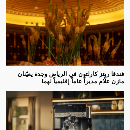
فندقا ريتز كارلتون في الرياض وجدة يعيّنان
مازن علّام مديراً عاماً إقليمياً لهما