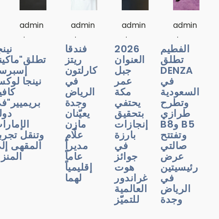
admin
admin
admin
admin
الفطيم
2026
فندقا
نينجا
تطلق
العنوان
ريتز
تطلق"ماكينة
DENZA
جبل
كارلتون
إسبرسو
في
عمر
في
نينجا لوكس
السعودية
مكة
الرياض
كافيه
وتطرح
يحتفي
وجدة
بريميير"في
طرازي
بتحقيق
يعيّنان
دولة
B5 وB8
إنجازات
مازن
الإمارات
وتفتتح
بارزة
علّام
وتنقل تجربة
صالتي
في
مديراً
المقهى إلى
عرض
جوائز
عاماً
المنزل
رئيسيتين
هوت
إقليمياً
في
غراندور
لهما
الرياض
العالمية
وجدة
للتميّز