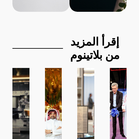
إقرأ المزيد
من بلاتينوم