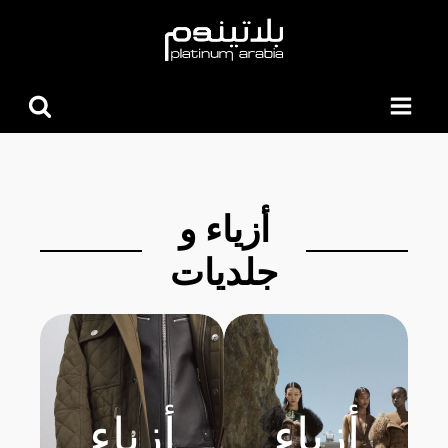
البحث
عن:
أزياء و
جلديات
أزياء
أزياء