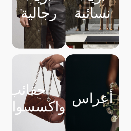
نسائية
رجالية
حقائب
أعراس
واكسسوارات