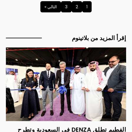
1
2
3
التالي »
إقرأ المزيد من بلاتينوم
الفطيم تطلق DENZA في السعودية وتطرح