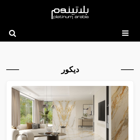
البحث
عن:
ديكور