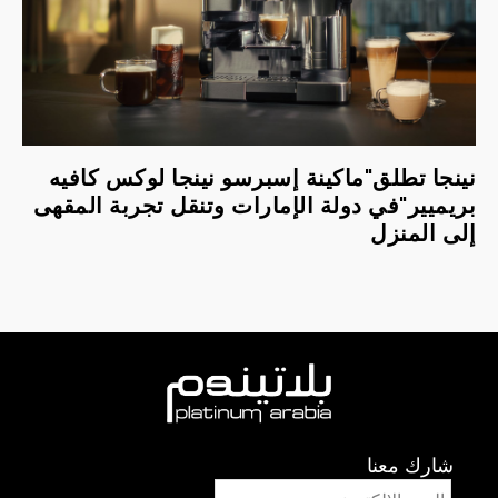
نينجا تطلق"ماكينة إسبرسو نينجا لوكس كافيه
بريميير"في دولة الإمارات وتنقل تجربة المقهى
إلى المنزل
شارك معنا