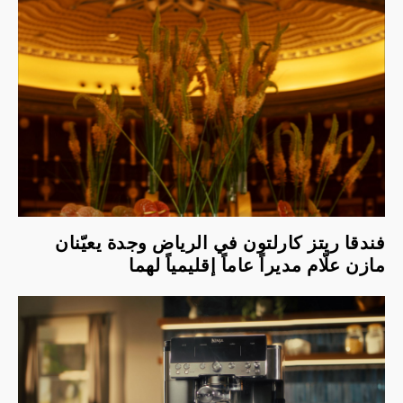
فندقا ريتز كارلتون في الرياض وجدة يعيّنان
مازن علّام مديراً عاماً إقليمياً لهما