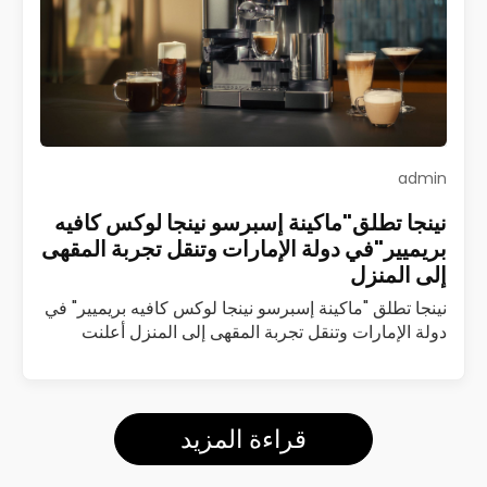
admin
نينجا تطلق"ماكينة إسبرسو نينجا لوكس كافيه
بريميير"في دولة الإمارات وتنقل تجربة المقهى
إلى المنزل
نينجا تطلق "ماكينة إسبرسو نينجا لوكس كافيه بريميير" في
دولة الإمارات وتنقل تجربة المقهى إلى المنزل أعلنت
شركة نينجا عن إطلاق ماكينة إسبرسو نينجا لوكس كافيه
بريميير (Luxe Café Premier)…
اقرأ المزيد
قراءة المزيد