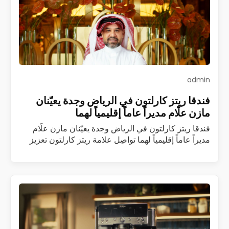
admin
فندقا ريتز كارلتون في الرياض وجدة يعيّنان
مازن علّام مديراً عاماً إقليمياً لهما
فندقا ريتز كارلتون في الرياض وجدة يعيّنان مازن علّام
مديراً عاماً إقليمياً لهما تواصِل علامة ريتز كارلتون تعزيز
فريقها القيادي في المملكة العربية السعودية مع تعيين
مازن علّام مديراً عاماً…
اقرأ المزيد