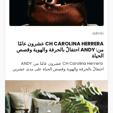
admin
CH CAROLINA HERRERA عشرون عامًا
من: ANDY احتفالٌ بالحرفة والهوية وقصص
الحياة
CH Carolina Herrera عشرون عامًا من: ANDY
احتفالٌ بالحرفة والهوية وقصص الحياة على مدى عشرين
عامًا، كانت ANDY من CH Carolina Herrera ليست
مجرد حقيبة؛ كانت رفيقة درب، وشاهدة على…
اقرأ المزيد