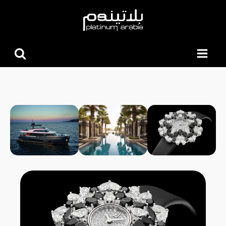
البحث
عن: