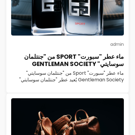
admin
ماء عطر "سبورت" SPORT من "جنتلمان
سوسايتي" GENTLEMAN SOCIETY
ماء عطر "سبورت" Sport من "جنتلمان سوسايتي"
Gentleman Society يُعيد عطر "جنتلمان سوسايتي"
Gentleman Society تعريف الرجولة العصرية بروح
ديناميكية ملهمة. تحرص "جيفنشي" Givenchy منذ العام
2023 على تنمية هذا…
اقرأ المزيد