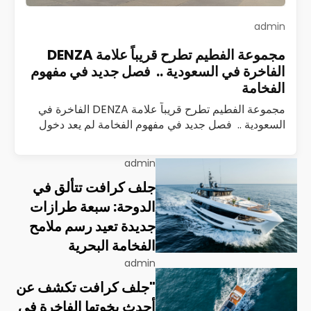
admin
مجموعة الفطيم تطرح قريباً علامة DENZA
الفاخرة في السعودية .. فصل جديد في مفهوم
الفخامة
مجموعة الفطيم تطرح قريباً علامة DENZA الفاخرة في
السعودية .. فصل جديد في مفهوم الفخامة لم يعد دخول
علامة سيارات جديدة إلى السوق السعودي حدثًا تقليديًا
يُقاس بعدد الطرازات أو…
اقرأ المزيد
admin
جلف كرافت تتألق في
الدوحة: سبعة طرازات
جديدة تعيد رسم ملامح
الفخامة البحرية
admin
"جلف كرافت تكشف عن
أحدث يخوتها الفاخرة في