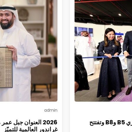
admin
الفطيم تطلق DENZA في السعودية وتطرح طرازي B5 وB8 وتفتتح
2026 العنوان جبل ع
غراندور العالمية للتميّز