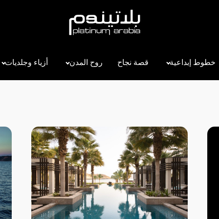
خطوط إبداعية
قصة نجاح
روح المدن
أزياء وجلديات