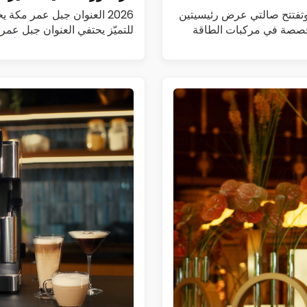
طيم تطلق DENZA في السعودية وتطرح طرازي B5 وB8 وتفتتح صالتي عرض رئيسيتين
2026 العنوان جبل عمر مكة
أطلقت الفطيم رسمياً علامة DENZA، المتخصصة في مركبات الطاقة
للتميّز يحتفي العنوان جبل عم
هوت غراندور العالمية…
اقرأ الم