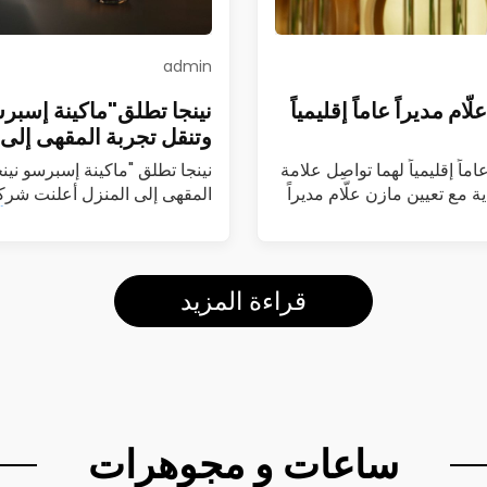
admin
م مديراً عاماً إقليمياً
نينجا تطلق"ماكينة إسبرس
وتنقل تجربة المقهى إلى 
ماً إقليمياً لهما تواصِل علامة
نينجا تطلق "ماكينة إسبرسو نين
ة مع تعيين مازن علّام مديراً
المقهى إلى المنزل أعلنت شركة
(Luxe Café Premier)…
اقرأ
قراءة المزيد
ساعات و مجوهرات