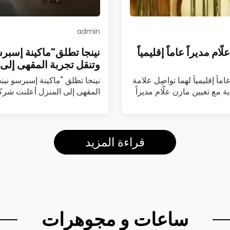
admin
م مديراً عاماً إقليمياً
نينجا تطلق"ماكينة إسبرس
وتنقل تجربة المقهى إلى 
ماً إقليمياً لهما تواصِل علامة
نينجا تطلق "ماكينة إسبرسو نين
ة مع تعيين مازن علّام مديراً
المقهى إلى المنزل أعلنت شركة
(Luxe Café Premier)…
اقرأ
قراءة المزيد
ساعات و مجوهرات