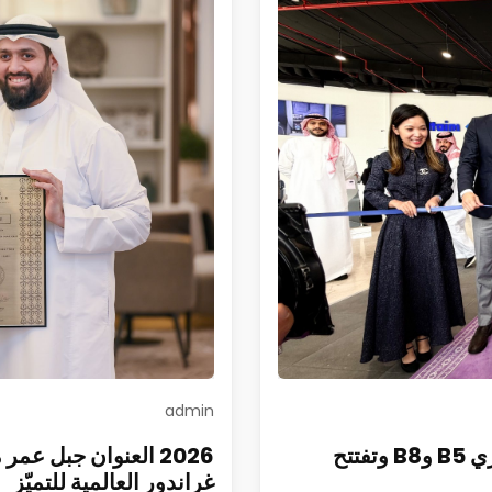
admin
الفطيم تطلق DENZA في السعودية وتطرح طرازي B5 وB8 وتفتتح
2026 العنوان جبل ع
غراندور العالمية للتميّز