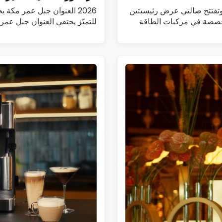
طيم تطلق DENZA في السعودية وتطرح طرازي B5 وB8 وتفتتح صالتي عرض رئيسيتين
2026 العنوان جبل عمر مكة
أطلقت الفطيم رسمياً علامة DENZA، المتخصصة في مركبات الطاقة
للتميّز يحتفي العنوان جبل عم
هوت غراندور العالمية…
اقرأ الم