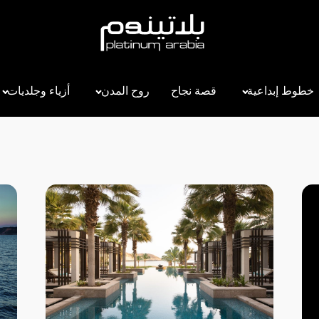
خطوط إبداعية
قصة نجاح
روح المدن
أزياء وجلديات