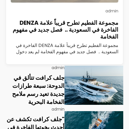
admin
مجموعة الفطيم تطرح قريباً علامة DENZA
الفاخرة في السعودية .. فصل جديد في مفهوم
الفخامة
مجموعة الفطيم تطرح قريباً علامة DENZA الفاخرة في
السعودية .. فصل جديد في مفهوم الفخامة لم يعد دخول
علامة سيارات جديدة إلى السوق السعودي حدثًا تقليديًا
يُقاس بعدد الطرازات أو…
اقرأ المزيد
admin
جلف كرافت تتألق في
الدوحة: سبعة طرازات
جديدة تعيد رسم ملامح
الفخامة البحرية
admin
"جلف كرافت تكشف عن
أحدث يخوتها الفاخرة في