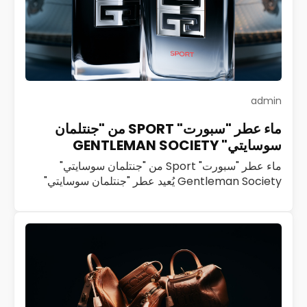
admin
ماء عطر "سبورت" SPORT من "جنتلمان
سوسايتي" GENTLEMAN SOCIETY
ماء عطر "سبورت" Sport من "جنتلمان سوسايتي"
Gentleman Society يُعيد عطر "جنتلمان سوسايتي"
Gentleman Society تعريف الرجولة العصرية بروح
ديناميكية ملهمة. تحرص "جيفنشي" Givenchy منذ العام
2023 على تنمية هذا…
اقرأ المزيد