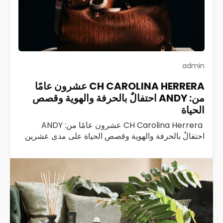
admin
CH CAROLINA HERRERA عشرون عامًا
من: ANDY احتفالٌ بالحرفة والهوية وقصص
الحياة
CH Carolina Herrera عشرون عامًا من: ANDY
احتفالٌ بالحرفة والهوية وقصص الحياة على مدى عشرين
عامًا، كانت ANDY من CH Carolina Herrera ليست
مجرد حقيبة؛ كانت رفيقة درب، وشاهدة على…
اقرأ المزيد