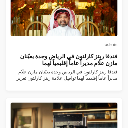
admin
فندقا ريتز كارلتون في الرياض وجدة يعيّنان
مازن علّام مديراً عاماً إقليمياً لهما
فندقا ريتز كارلتون في الرياض وجدة يعيّنان مازن علّام
مديراً عاماً إقليمياً لهما تواصِل علامة ريتز كارلتون تعزيز
فريقها القيادي في المملكة العربية السعودية مع تعيين
مازن علّام مديراً عاماً…
اقرأ المزيد