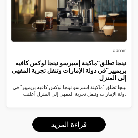
admin
نينجا تطلق"ماكينة إسبرسو نينجا لوكس كافيه
بريميير"في دولة الإمارات وتنقل تجربة المقهى
إلى المنزل
نينجا تطلق "ماكينة إسبرسو نينجا لوكس كافيه بريميير" في
دولة الإمارات وتنقل تجربة المقهى إلى المنزل أعلنت
شركة نينجا عن إطلاق ماكينة إسبرسو نينجا لوكس كافيه
بريميير (Luxe Café Premier)…
اقرأ المزيد
قراءة المزيد