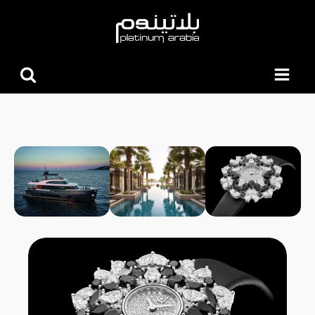
البحث
عن: