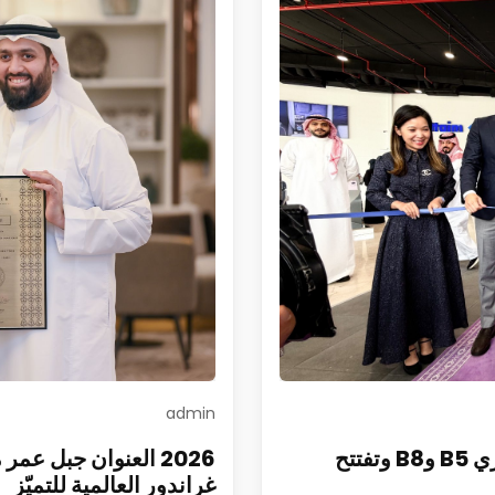
admin
الفطيم تطلق DENZA في السعودية وتطرح طرازي B5 وB8 وتفتتح
2026 العنوان جبل ع
غراندور العالمية للتميّز