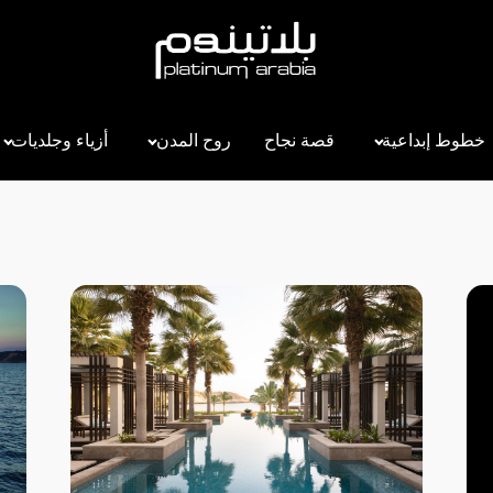
خطوط إبداعية
قصة نجاح
روح المدن
أزياء وجلديات