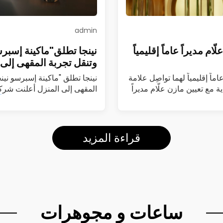
admin
م مديراً عاماً إقليمياً
نينجا تطلق"ماكينة إسبرس
وتنقل تجربة المقهى إلى 
ماً إقليمياً لهما تواصِل علامة
نينجا تطلق "ماكينة إسبرسو نين
ة مع تعيين مازن علّام مديراً
المقهى إلى المنزل أعلنت شركة
(Luxe Café Premier)…
اقرأ
قراءة المزيد
ساعات و مجوهرات