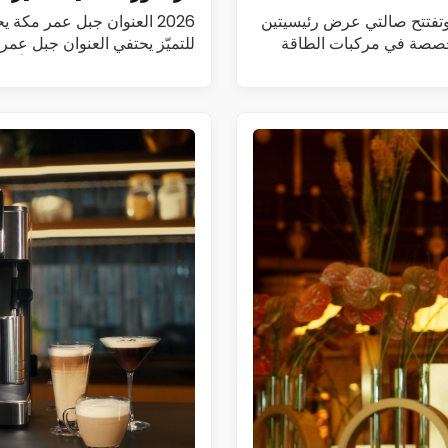
طيم تطلق DENZA في السعودية وتطرح طرازي B5 وB8 وتفتتح صالتي عرض رئيسيتين
2026 العنوان جبل عمر مكة
أطلقت الفطيم رسمياً علامة DENZA، المتخصصة في مركبات الطاقة
للتميّز يحتفي العنوان جبل عم
هوت غراندور العالمية…
اقرأ الم