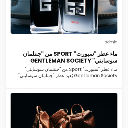
admin
ماء عطر "سبورت" SPORT من "جنتلمان
سوسايتي" GENTLEMAN SOCIETY
ماء عطر "سبورت" Sport من "جنتلمان سوسايتي"
Gentleman Society يُعيد عطر "جنتلمان سوسايتي"
Gentleman Society تعريف الرجولة العصرية بروح
ديناميكية ملهمة. تحرص "جيفنشي" Givenchy منذ العام
2023 على تنمية هذا…
اقرأ المزيد