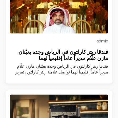
admin
فندقا ريتز كارلتون في الرياض وجدة يعيّنان
مازن علّام مديراً عاماً إقليمياً لهما
فندقا ريتز كارلتون في الرياض وجدة يعيّنان مازن علّام
مديراً عاماً إقليمياً لهما تواصِل علامة ريتز كارلتون تعزيز
فريقها القيادي في المملكة العربية السعودية مع تعيين
مازن علّام مديراً عاماً…
اقرأ المزيد