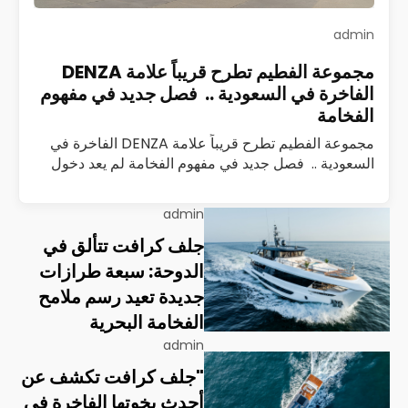
admin
مجموعة الفطيم تطرح قريباً علامة DENZA
الفاخرة في السعودية .. فصل جديد في مفهوم
الفخامة
مجموعة الفطيم تطرح قريباً علامة DENZA الفاخرة في
السعودية .. فصل جديد في مفهوم الفخامة لم يعد دخول
علامة سيارات جديدة إلى السوق السعودي حدثًا تقليديًا
يُقاس بعدد الطرازات أو…
اقرأ المزيد
admin
جلف كرافت تتألق في
الدوحة: سبعة طرازات
جديدة تعيد رسم ملامح
الفخامة البحرية
admin
"جلف كرافت تكشف عن
أحدث يخوتها الفاخرة في