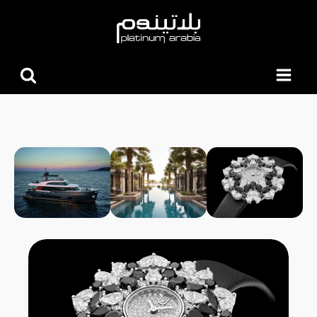
البحث
عن: