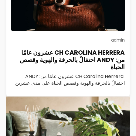
admin
CH CAROLINA HERRERA عشرون عامًا
من: ANDY احتفالٌ بالحرفة والهوية وقصص
الحياة
CH Carolina Herrera عشرون عامًا من: ANDY
احتفالٌ بالحرفة والهوية وقصص الحياة على مدى عشرين
عامًا، كانت ANDY من CH Carolina Herrera ليست
مجرد حقيبة؛ كانت رفيقة درب، وشاهدة على…
اقرأ المزيد