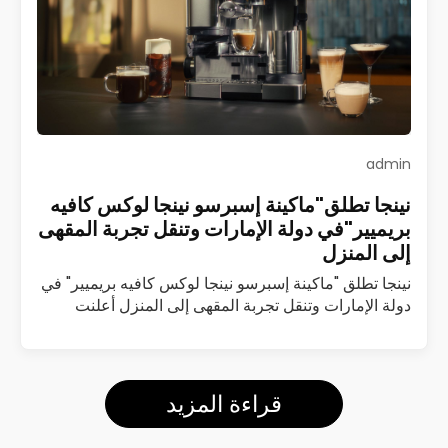
admin
نينجا تطلق"ماكينة إسبرسو نينجا لوكس كافيه
بريميير"في دولة الإمارات وتنقل تجربة المقهى
إلى المنزل
نينجا تطلق "ماكينة إسبرسو نينجا لوكس كافيه بريميير" في
دولة الإمارات وتنقل تجربة المقهى إلى المنزل أعلنت
شركة نينجا عن إطلاق ماكينة إسبرسو نينجا لوكس كافيه
بريميير (Luxe Café Premier)…
اقرأ المزيد
قراءة المزيد