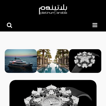
البحث
عن: