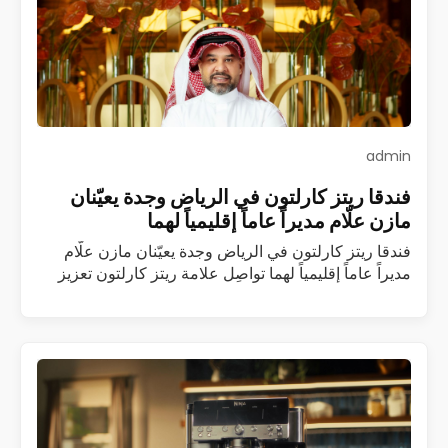
admin
فندقا ريتز كارلتون في الرياض وجدة يعيّنان
مازن علّام مديراً عاماً إقليمياً لهما
فندقا ريتز كارلتون في الرياض وجدة يعيّنان مازن علّام
مديراً عاماً إقليمياً لهما تواصِل علامة ريتز كارلتون تعزيز
فريقها القيادي في المملكة العربية السعودية مع تعيين
مازن علّام مديراً عاماً…
اقرأ المزيد