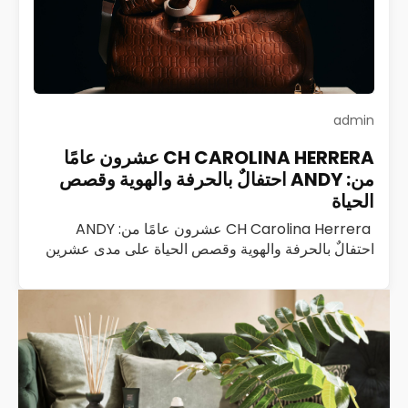
admin
CH CAROLINA HERRERA عشرون عامًا
من: ANDY احتفالٌ بالحرفة والهوية وقصص
الحياة
CH Carolina Herrera عشرون عامًا من: ANDY
احتفالٌ بالحرفة والهوية وقصص الحياة على مدى عشرين
عامًا، كانت ANDY من CH Carolina Herrera ليست
مجرد حقيبة؛ كانت رفيقة درب، وشاهدة على…
اقرأ المزيد