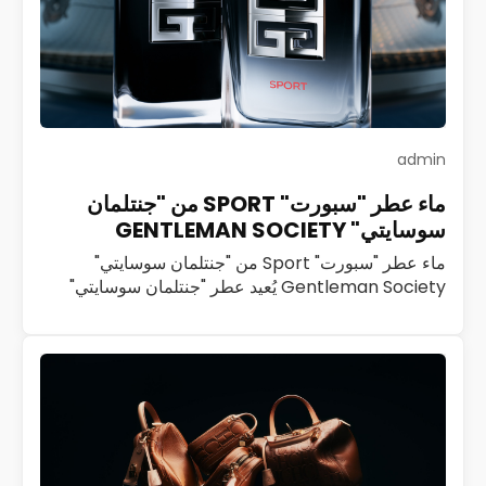
admin
ماء عطر "سبورت" SPORT من "جنتلمان
سوسايتي" GENTLEMAN SOCIETY
ماء عطر "سبورت" Sport من "جنتلمان سوسايتي"
Gentleman Society يُعيد عطر "جنتلمان سوسايتي"
Gentleman Society تعريف الرجولة العصرية بروح
ديناميكية ملهمة. تحرص "جيفنشي" Givenchy منذ العام
2023 على تنمية هذا…
اقرأ المزيد