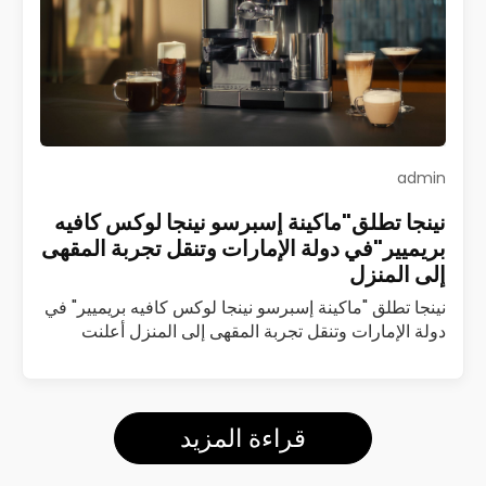
admin
نينجا تطلق"ماكينة إسبرسو نينجا لوكس كافيه
بريميير"في دولة الإمارات وتنقل تجربة المقهى
إلى المنزل
نينجا تطلق "ماكينة إسبرسو نينجا لوكس كافيه بريميير" في
دولة الإمارات وتنقل تجربة المقهى إلى المنزل أعلنت
شركة نينجا عن إطلاق ماكينة إسبرسو نينجا لوكس كافيه
بريميير (Luxe Café Premier)…
اقرأ المزيد
قراءة المزيد