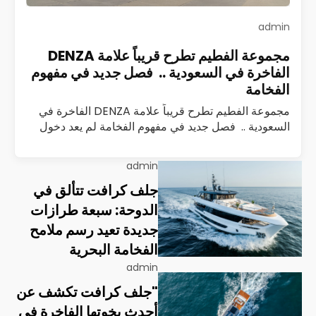
admin
مجموعة الفطيم تطرح قريباً علامة DENZA
الفاخرة في السعودية .. فصل جديد في مفهوم
الفخامة
مجموعة الفطيم تطرح قريباً علامة DENZA الفاخرة في
السعودية .. فصل جديد في مفهوم الفخامة لم يعد دخول
علامة سيارات جديدة إلى السوق السعودي حدثًا تقليديًا
يُقاس بعدد الطرازات أو…
اقرأ المزيد
admin
جلف كرافت تتألق في
الدوحة: سبعة طرازات
جديدة تعيد رسم ملامح
الفخامة البحرية
admin
"جلف كرافت تكشف عن
أحدث يخوتها الفاخرة في