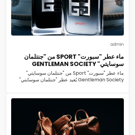
admin
ماء عطر "سبورت" SPORT من "جنتلمان
سوسايتي" GENTLEMAN SOCIETY
ماء عطر "سبورت" Sport من "جنتلمان سوسايتي"
Gentleman Society يُعيد عطر "جنتلمان سوسايتي"
Gentleman Society تعريف الرجولة العصرية بروح
ديناميكية ملهمة. تحرص "جيفنشي" Givenchy منذ العام
2023 على تنمية هذا…
اقرأ المزيد