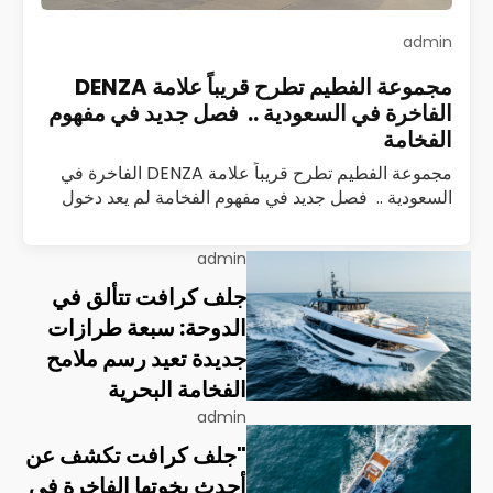
admin
مجموعة الفطيم تطرح قريباً علامة DENZA
الفاخرة في السعودية .. فصل جديد في مفهوم
الفخامة
مجموعة الفطيم تطرح قريباً علامة DENZA الفاخرة في
السعودية .. فصل جديد في مفهوم الفخامة لم يعد دخول
علامة سيارات جديدة إلى السوق السعودي حدثًا تقليديًا
يُقاس بعدد الطرازات أو…
اقرأ المزيد
admin
جلف كرافت تتألق في
الدوحة: سبعة طرازات
جديدة تعيد رسم ملامح
الفخامة البحرية
admin
"جلف كرافت تكشف عن
أحدث يخوتها الفاخرة في