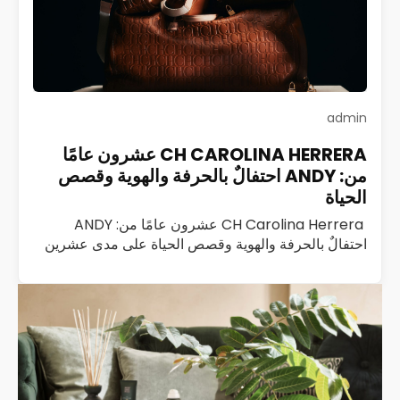
admin
CH CAROLINA HERRERA عشرون عامًا
من: ANDY احتفالٌ بالحرفة والهوية وقصص
الحياة
CH Carolina Herrera عشرون عامًا من: ANDY
احتفالٌ بالحرفة والهوية وقصص الحياة على مدى عشرين
عامًا، كانت ANDY من CH Carolina Herrera ليست
مجرد حقيبة؛ كانت رفيقة درب، وشاهدة على…
اقرأ المزيد