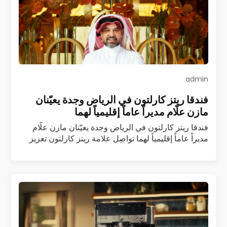
admin
فندقا ريتز كارلتون في الرياض وجدة يعيّنان
مازن علّام مديراً عاماً إقليمياً لهما
فندقا ريتز كارلتون في الرياض وجدة يعيّنان مازن علّام
مديراً عاماً إقليمياً لهما تواصِل علامة ريتز كارلتون تعزيز
فريقها القيادي في المملكة العربية السعودية مع تعيين
مازن علّام مديراً عاماً…
اقرأ المزيد