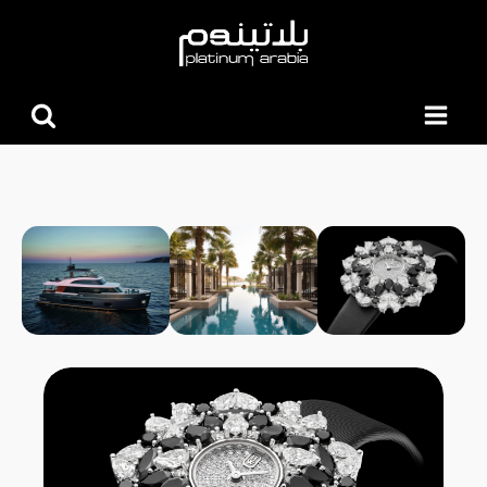
البحث
عن: