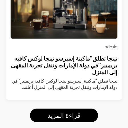
admin
نينجا تطلق"ماكينة إسبرسو نينجا لوكس كافيه
بريميير"في دولة الإمارات وتنقل تجربة المقهى
إلى المنزل
نينجا تطلق "ماكينة إسبرسو نينجا لوكس كافيه بريميير" في
دولة الإمارات وتنقل تجربة المقهى إلى المنزل أعلنت
شركة نينجا عن إطلاق ماكينة إسبرسو نينجا لوكس كافيه
بريميير (Luxe Café Premier)…
اقرأ المزيد
قراءة المزيد