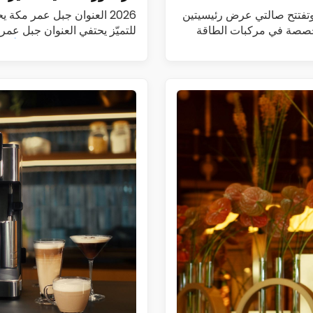
طيم تطلق DENZA في السعودية وتطرح طرازي B5 وB8 وتفتتح صالتي عرض رئيسيتين
2026 العنوان جبل عمر مكة
أطلقت الفطيم رسمياً علامة DENZA، المتخصصة في مركبات الطاقة
للتميّز يحتفي العنوان جبل عم
هوت غراندور العالمية…
اقرأ الم