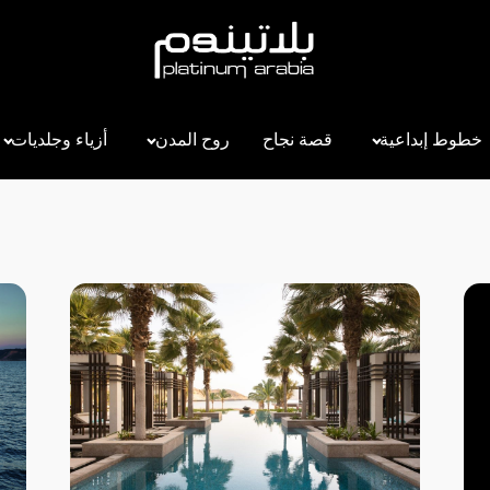
خطوط إبداعية
قصة نجاح
روح المدن
أزياء وجلديات