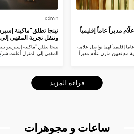
admin
م مديراً عاماً إقليمياً
نينجا تطلق"ماكينة إسبرس
وتنقل تجربة المقهى إلى 
ماً إقليمياً لهما تواصِل علامة
نينجا تطلق "ماكينة إسبرسو نين
ة مع تعيين مازن علّام مديراً
المقهى إلى المنزل أعلنت شركة
(Luxe Café Premier)…
اقرأ
قراءة المزيد
ساعات و مجوهرات