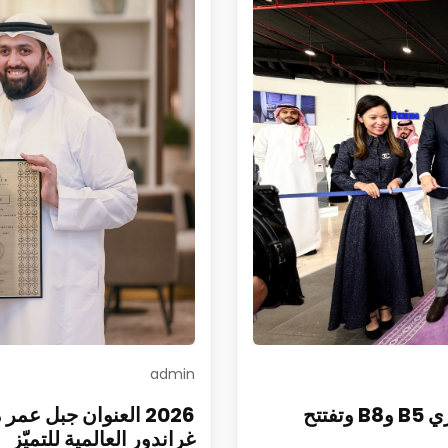
admin
الفطيم تطلق DENZA في السعودية وتطرح طرازي B5 وB8 وتفتتح
2026 العنوان جبل ع
غراندور العالمية للتميّز