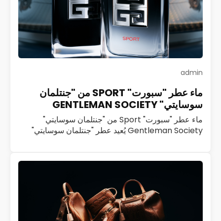
admin
ماء عطر "سبورت" SPORT من "جنتلمان
سوسايتي" GENTLEMAN SOCIETY
ماء عطر "سبورت" Sport من "جنتلمان سوسايتي"
Gentleman Society يُعيد عطر "جنتلمان سوسايتي"
Gentleman Society تعريف الرجولة العصرية بروح
ديناميكية ملهمة. تحرص "جيفنشي" Givenchy منذ العام
2023 على تنمية هذا…
اقرأ المزيد