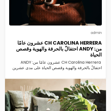
admin
CH CAROLINA HERRERA عشرون عامًا
من: ANDY احتفالٌ بالحرفة والهوية وقصص
الحياة
CH Carolina Herrera عشرون عامًا من: ANDY
احتفالٌ بالحرفة والهوية وقصص الحياة على مدى عشرين
عامًا، كانت ANDY من CH Carolina Herrera ليست
مجرد حقيبة؛ كانت رفيقة درب، وشاهدة على…
اقرأ المزيد