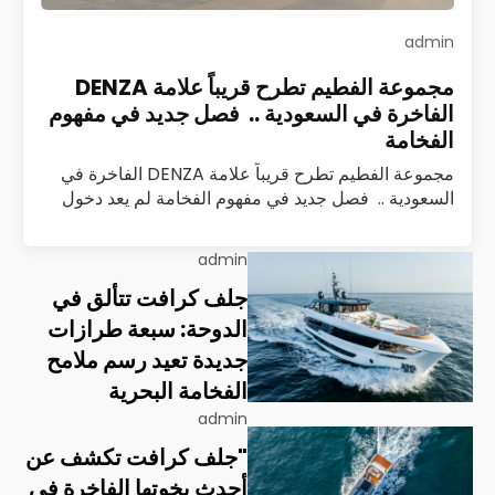
admin
مجموعة الفطيم تطرح قريباً علامة DENZA
الفاخرة في السعودية .. فصل جديد في مفهوم
الفخامة
مجموعة الفطيم تطرح قريباً علامة DENZA الفاخرة في
السعودية .. فصل جديد في مفهوم الفخامة لم يعد دخول
علامة سيارات جديدة إلى السوق السعودي حدثًا تقليديًا
يُقاس بعدد الطرازات أو…
اقرأ المزيد
admin
جلف كرافت تتألق في
الدوحة: سبعة طرازات
جديدة تعيد رسم ملامح
الفخامة البحرية
admin
"جلف كرافت تكشف عن
أحدث يخوتها الفاخرة في