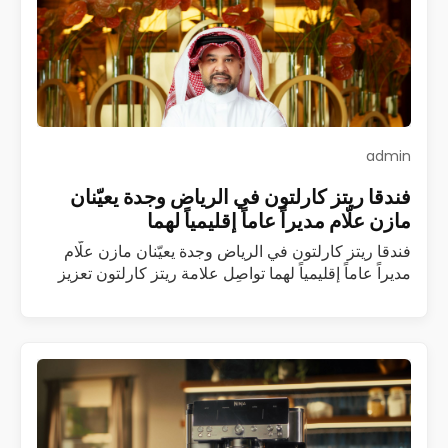
admin
فندقا ريتز كارلتون في الرياض وجدة يعيّنان
مازن علّام مديراً عاماً إقليمياً لهما
فندقا ريتز كارلتون في الرياض وجدة يعيّنان مازن علّام
مديراً عاماً إقليمياً لهما تواصِل علامة ريتز كارلتون تعزيز
فريقها القيادي في المملكة العربية السعودية مع تعيين
مازن علّام مديراً عاماً…
اقرأ المزيد