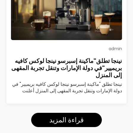
admin
نينجا تطلق"ماكينة إسبرسو نينجا لوكس كافيه
بريميير"في دولة الإمارات وتنقل تجربة المقهى
إلى المنزل
نينجا تطلق "ماكينة إسبرسو نينجا لوكس كافيه بريميير" في
دولة الإمارات وتنقل تجربة المقهى إلى المنزل أعلنت
شركة نينجا عن إطلاق ماكينة إسبرسو نينجا لوكس كافيه
بريميير (Luxe Café Premier)…
اقرأ المزيد
قراءة المزيد