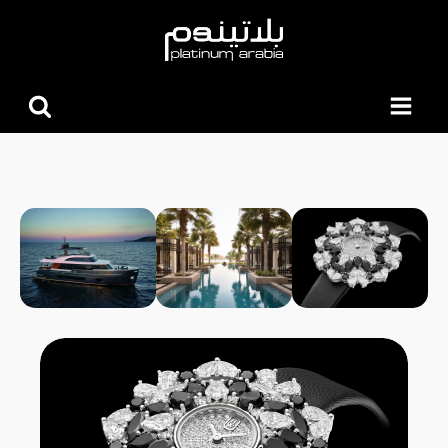
البحث
عن: