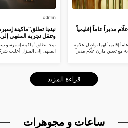
admin
م مديراً عاماً إقليمياً
نينجا تطلق"ماكينة إسبرس
وتنقل تجربة المقهى إلى 
ماً إقليمياً لهما تواصِل علامة
نينجا تطلق "ماكينة إسبرسو نين
ة مع تعيين مازن علّام مديراً
المقهى إلى المنزل أعلنت شركة
(Luxe Café Premier)…
اقرأ
قراءة المزيد
ساعات و مجوهرات