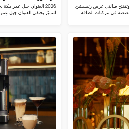
طيم تطلق DENZA في السعودية وتطرح طرازي B5 وB8 وتفتتح صالتي عرض رئيسيتين
2026 العنوان جبل عمر مكة
أطلقت الفطيم رسمياً علامة DENZA، المتخصصة في مركبات الطاقة
للتميّز يحتفي العنوان جبل عم
هوت غراندور العالمية…
اقرأ الم