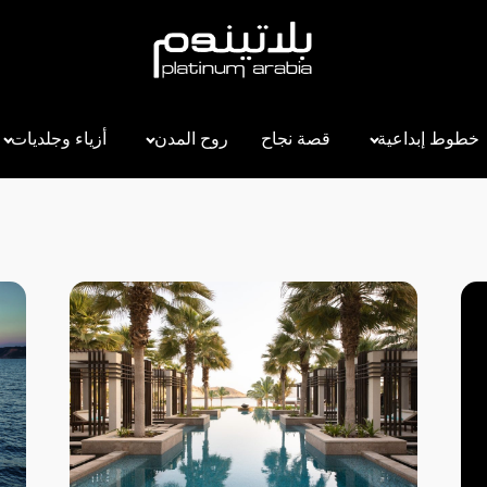
خطوط إبداعية
قصة نجاح
روح المدن
أزياء وجلديات