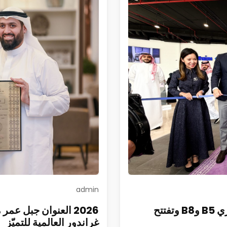
admin
الفطيم تطلق DENZA في السعودية وتطرح طرازي B5 وB8 وتفتتح
2026 العنوان جبل ع
غراندور العالمية للتميّز