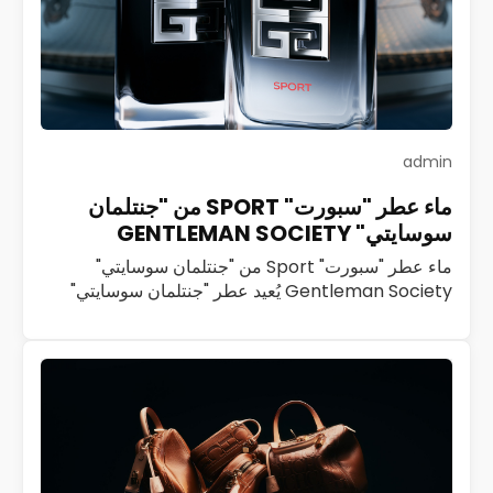
admin
ماء عطر "سبورت" SPORT من "جنتلمان
سوسايتي" GENTLEMAN SOCIETY
ماء عطر "سبورت" Sport من "جنتلمان سوسايتي"
Gentleman Society يُعيد عطر "جنتلمان سوسايتي"
Gentleman Society تعريف الرجولة العصرية بروح
ديناميكية ملهمة. تحرص "جيفنشي" Givenchy منذ العام
2023 على تنمية هذا…
اقرأ المزيد