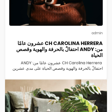
admin
CH CAROLINA HERRERA عشرون عامًا
من: ANDY احتفالٌ بالحرفة والهوية وقصص
الحياة
CH Carolina Herrera عشرون عامًا من: ANDY
احتفالٌ بالحرفة والهوية وقصص الحياة على مدى عشرين
عامًا، كانت ANDY من CH Carolina Herrera ليست
مجرد حقيبة؛ كانت رفيقة درب، وشاهدة على…
اقرأ المزيد