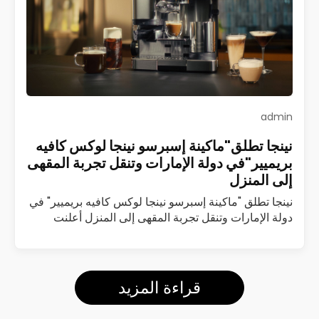
admin
نينجا تطلق"ماكينة إسبرسو نينجا لوكس كافيه
بريميير"في دولة الإمارات وتنقل تجربة المقهى
إلى المنزل
نينجا تطلق "ماكينة إسبرسو نينجا لوكس كافيه بريميير" في
دولة الإمارات وتنقل تجربة المقهى إلى المنزل أعلنت
شركة نينجا عن إطلاق ماكينة إسبرسو نينجا لوكس كافيه
بريميير (Luxe Café Premier)…
اقرأ المزيد
قراءة المزيد