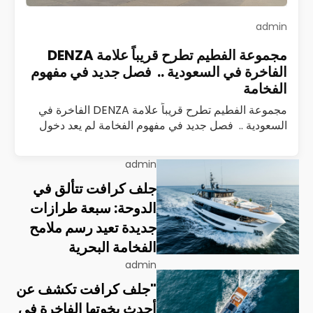
admin
مجموعة الفطيم تطرح قريباً علامة DENZA
الفاخرة في السعودية .. فصل جديد في مفهوم
الفخامة
مجموعة الفطيم تطرح قريباً علامة DENZA الفاخرة في
السعودية .. فصل جديد في مفهوم الفخامة لم يعد دخول
علامة سيارات جديدة إلى السوق السعودي حدثًا تقليديًا
يُقاس بعدد الطرازات أو…
اقرأ المزيد
admin
جلف كرافت تتألق في
الدوحة: سبعة طرازات
جديدة تعيد رسم ملامح
الفخامة البحرية
admin
"جلف كرافت تكشف عن
أحدث يخوتها الفاخرة في