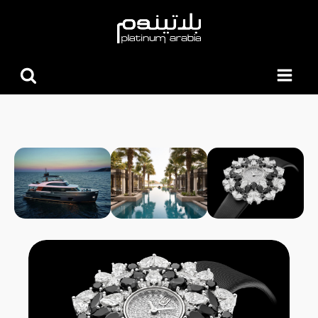
البحث
عن: