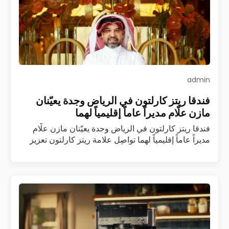
admin
فندقا ريتز كارلتون في الرياض وجدة يعيّنان
مازن علّام مديراً عاماً إقليمياً لهما
فندقا ريتز كارلتون في الرياض وجدة يعيّنان مازن علّام
مديراً عاماً إقليمياً لهما تواصِل علامة ريتز كارلتون تعزيز
فريقها القيادي في المملكة العربية السعودية مع تعيين
مازن علّام مديراً عاماً…
اقرأ المزيد