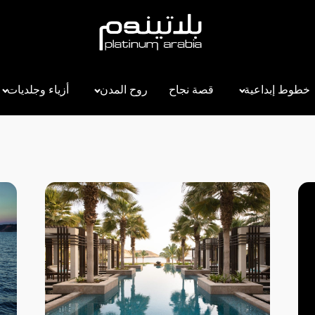
خطوط إبداعية
قصة نجاح
روح المدن
أزياء وجلديات