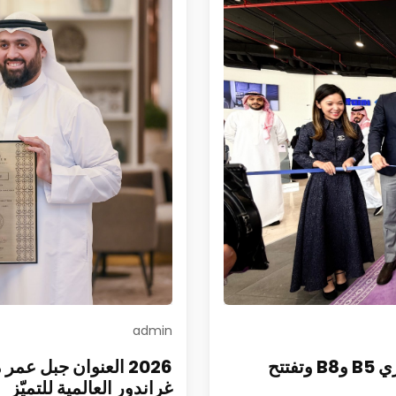
admin
الفطيم تطلق DENZA في السعودية وتطرح طرازي B5 وB8 وتفتتح
2026 العنوان جبل ع
غراندور العالمية للتميّز