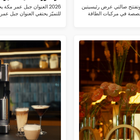
طيم تطلق DENZA في السعودية وتطرح طرازي B5 وB8 وتفتتح صالتي عرض رئيسيتين
2026 العنوان جبل عمر مكة
أطلقت الفطيم رسمياً علامة DENZA، المتخصصة في مركبات الطاقة
للتميّز يحتفي العنوان جبل عم
هوت غراندور العالمية…
اقرأ الم