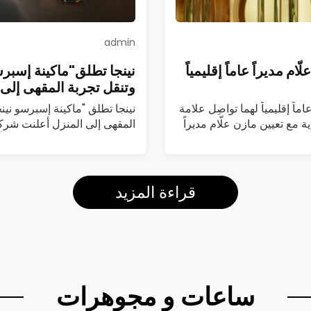
admin
م مديراً عاماً إقليمياً
نينجا تطلق"ماكينة إسبرس
وتنقل تجربة المقهى إلى 
ماً إقليمياً لهما تواصِل علامة
نينجا تطلق "ماكينة إسبرسو نين
ة مع تعيين مازن علّام مديراً
المقهى إلى المنزل أعلنت شركة
(Luxe Café Premier)…
اقرأ
قراءة المزيد
ساعات و مجوهرات