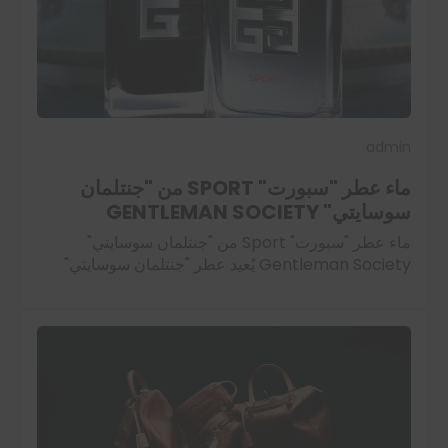
admin
ماء عطر "سبورت" SPORT من "جنتلمان
سوسايتي" GENTLEMAN SOCIETY
ماء عطر "سبورت" Sport من "جنتلمان سوسايتي"
Gentleman Society يُعيد عطر "جنتلمان سوسايتي"
Gentleman Society تعريف الرجولة العصرية بروح
ديناميكية ملهمة. تحرص "جيفنشي" Givenchy منذ العام
2023 على تنمية هذا…
اقرأ المزيد