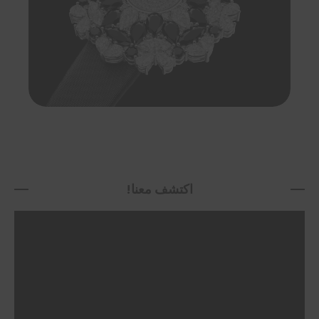
اكتشف معنا!