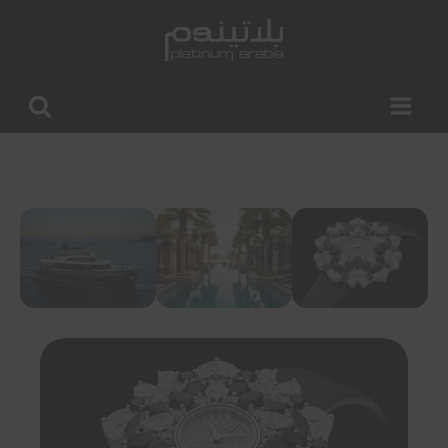
البحث
عن: