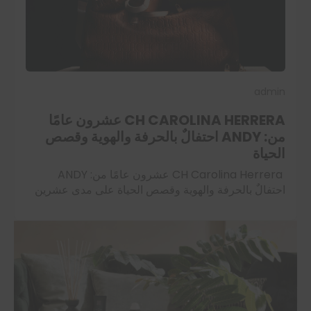
admin
CH CAROLINA HERRERA عشرون عامًا
من: ANDY احتفالٌ بالحرفة والهوية وقصص
الحياة
CH Carolina Herrera عشرون عامًا من: ANDY
احتفالٌ بالحرفة والهوية وقصص الحياة على مدى عشرين
عامًا، كانت ANDY من CH Carolina Herrera ليست
مجرد حقيبة؛ كانت رفيقة درب، وشاهدة على…
اقرأ المزيد