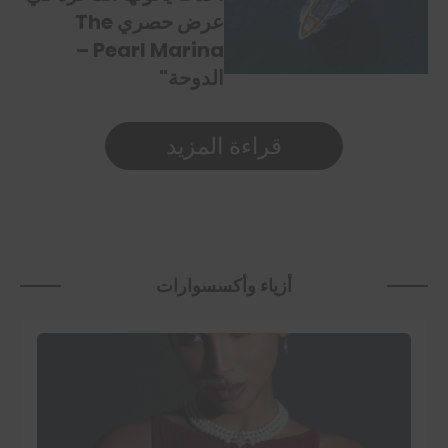
عرض حصري The
Pearl Marina –
الدوحة"
قراءة المزيد
أزياء وأكسسوارات