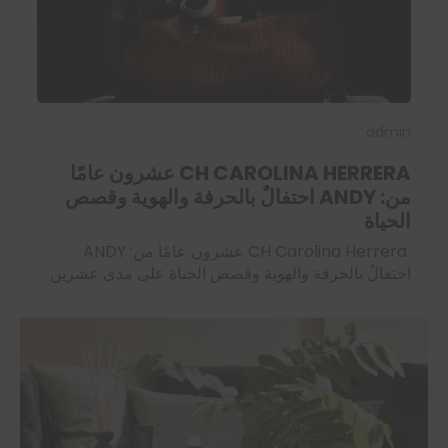
admin
CH CAROLINA HERRERA عشرون عامًا
من: ANDY احتفالٌ بالحرفة والهوية وقصص
الحياة
CH Carolina Herrera عشرون عامًا من: ANDY
احتفالٌ بالحرفة والهوية وقصص الحياة على مدى عشرين
عامًا، كانت ANDY من CH Carolina Herrera ليست
مجرد حقيبة؛ كانت رفيقة درب، وشاهدة على…
اقرأ المزيد