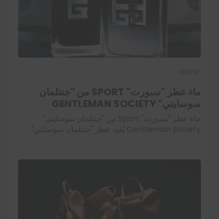
admin
ماء عطر "سبورت" SPORT من "جنتلمان
سوسايتي" GENTLEMAN SOCIETY
ماء عطر "سبورت" Sport من "جنتلمان سوسايتي"
Gentleman Society يُعيد عطر "جنتلمان سوسايتي"
Gentleman Society تعريف الرجولة العصرية بروح
ديناميكية ملهمة. تحرص "جيفنشي" Givenchy منذ العام
2023 على تنمية هذا…
اقرأ المزيد