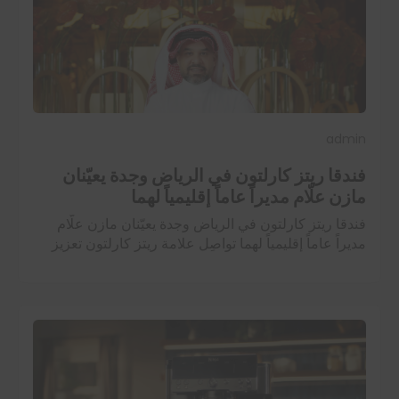
admin
فندقا ريتز كارلتون في الرياض وجدة يعيّنان
مازن علّام مديراً عاماً إقليمياً لهما
فندقا ريتز كارلتون في الرياض وجدة يعيّنان مازن علّام
مديراً عاماً إقليمياً لهما تواصِل علامة ريتز كارلتون تعزيز
فريقها القيادي في المملكة العربية السعودية مع تعيين
مازن علّام مديراً عاماً…
اقرأ المزيد