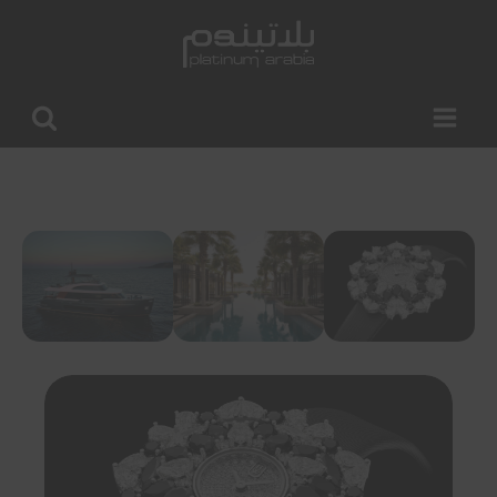
البحث
عن: