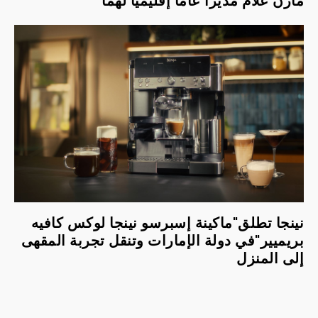
مازن علّام مديراً عاماً إقليمياً لهما
نينجا تطلق"ماكينة إسبرسو نينجا لوكس كافيه
بريميير"في دولة الإمارات وتنقل تجربة المقهى
إلى المنزل