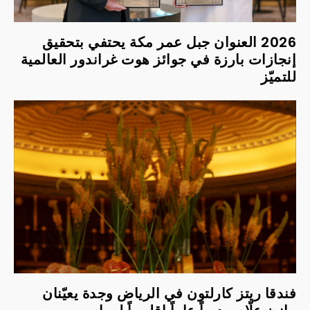
2026 العنوان جبل عمر مكة يحتفي بتحقيق
إنجازات بارزة في جوائز هوت غراندور العالمية
للتميّز
فندقا ريتز كارلتون في الرياض وجدة يعيّنان