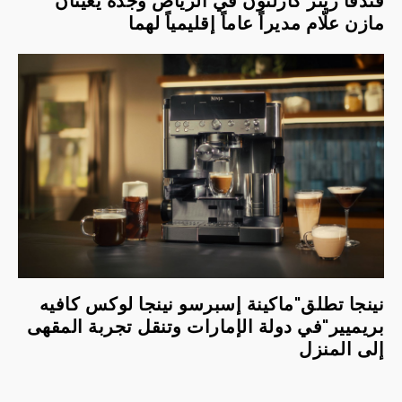
فندقا ريتز كارلتون في الرياض وجدة يعيّنان
مازن علّام مديراً عاماً إقليمياً لهما
نينجا تطلق"ماكينة إسبرسو نينجا لوكس كافيه
بريميير"في دولة الإمارات وتنقل تجربة المقهى
إلى المنزل