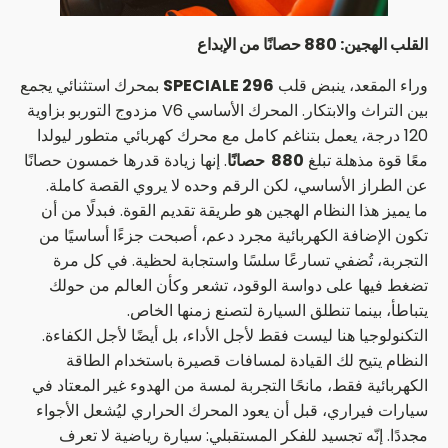
القلب الهجين: 880 حصانًا من الإبداع
وراء المقعد، ينبض قلب
296 SPECIALE
بمحرك استثنائي يجمع
بين التراث والابتكار. المحرك الأساسي V6 مزدوج التوربو بزاوية
120 درجة، يعمل بتناغم كامل مع محرك كهربائي متطور ليولدا
معًا قوة مذهلة تبلغ
880
حصانًا
. إنها زيادة قدرها خمسون حصانًا
عن الطراز الأساسي، لكن الرقم وحده لا يروي القصة كاملة.
ما يميز هذا النظام الهجين هو طريقة تقديم القوة. فبدلًا من أن
تكون الإضافة الكهربائية مجرد دعم، أصبحت جزءًا أساسيًا من
التجربة، تُضفي تسارعًا سلسًا واستجابة لحظية. في كل مرة
تضغط فيها على دواسة الوقود، تشعر وكأن العالم من حولك
يتباطأ، بينما تنطلق السيارة لتصنع زمنها الخاص.
التكنولوجيا هنا ليست فقط لأجل الأداء، بل أيضًا لأجل الكفاءة.
النظام يتيح لك القيادة لمسافات قصيرة باستخدام الطاقة
الكهربائية فقط، مانحًا التجربة لمسة من الهدوء غير المعتاد في
سيارات فيراري، قبل أن يعود المحرك الحراري ليُشعل الأجواء
مجددًا. إنّه تجسيد للفكر المستقبلي: سيارة رياضية لا تعرف