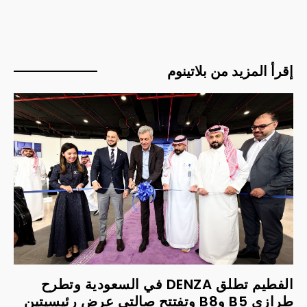
إقرأ المزيد من بلاتينوم
الفطيم تطلق DENZA في السعودية وتطرح
طرازي B5 وB8 وتفتتح صالتي عرض رئيسيتين