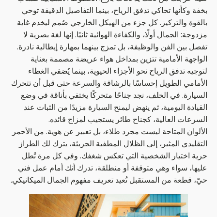
بخفة وكأنها تحاكي تدفق الرياح، بينما التفاصيل الدقيقة توحي
بالقوة والتركيز. كل جزء من الهيكل الخارجي صُمم ليخدم غاية
مزدوجة: الجمال أولًا، والكفاءة الهوائية ثانيًا. إنها لغة بصرية لا
تفصل بين الفن والوظيفة، بل تمزج بينهما بمهارة إيطالية نادرة.
الواجهة الأمامية تتزين بمداخل هواء عريضة مصممة بعناية
لتوجيه تدفق الرياح نحو الأجزاء الحيوية، بينما يُضفي الغطاء
الأمامي الطويل إحساسًا بالرشاقة والسرعة حتى قبل أن تتحرك
السيارة. في الخلف، نجد جناحًا متحركًا يختفي بأناقة في وضع
القيادة اليومية، ثم ينهض ليمنح السيارة مزيدًا من الثبات عند
السرعات العالية، كجناح طائر يستجيب لمزاج قائده.
الألوان المتاحة ليست مجرد طلاء، بل تعبير عن هوية. من الأحمر
التقليدي المثير، إلى الظلال المطفية الجريئة، يترك لك الطراز
حرية اختيار الشخصية التي تعكس شغفك. وفي كل مرة تُطل
عليها، سواء وهي متوقفة أو منطلقة، تدرك أنك أمام عمل فني
حيّ، قطعة من المستقبل تُعيد تعريف مفهوم الجمال الميكانيكي.