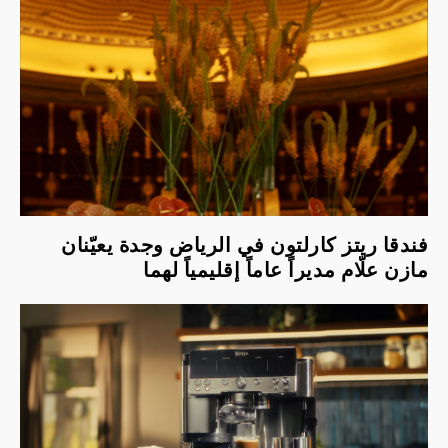
فندقا ريتز كارلتون في الرياض وجدة يعيّنان
مازن علّام مديراً عاماً إقليمياً لهما