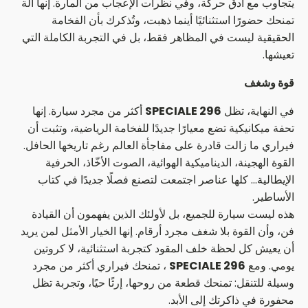
يتجاوب مع أدق حركة، وفي نظرات الإعجاب من المارة. إنها آلة
تمنحك حضورًا استثنائيًا أينما ذهبت، وتُذكرك بأن الفخامة
الحقيقية ليست في المظاهر فقط، بل في التجربة الكاملة التي
تعيشها.
قوة وشغف
في النهاية، تظل
296 SPECIALE
أكثر من مجرد سيارة. إنها
تحفة ميكانيكية تضع معيارًا جديدًا للفخامة الرياضية، وتثبت أن
فيراري ما زالت قادرة على مفاجأة العالم رغم تاريخها الحافل.
القوة الهجينة، الديناميكية الهوائية، الصوت الأخّاذ، الحرفية
الإيطالية… كلها عناصر اجتمعت لتصنع فصلًا جديدًا في كتاب
الأساطير.
هذه ليست سيارة للجميع، بل لأولئك الذين يفهمون أن القيادة
فن، وأن القوة بلا شغف مجرد أرقام. إنها الخيار الأمثل لمن يريد
أن يعيش كل لحظة خلف المقود كتجربة استثنائية، لا كروتين
يومي. ومع
296 SPECIALE
، تمنحك فيراري أكثر من مجرد
وسيلة للتنقل: تمنحك قطعة من روحها، إرثًا حيًا، وتجربة تظل
محفورة في ذاكرتك إلى الأبد.