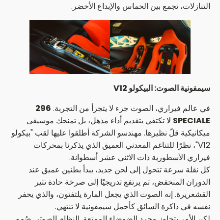
التنازلات، تجمع بين الحماس والإبداع الأخضر.
سيمفونية الصوت: البيكولو
V12
في عالم فيراري، الصوت جزء لا يتجزأ من التجربة.
296
SPECIALE
لا تكتفي بتقديم أداء مذهل، بل تمنحك موسيقى
ميكانيكية قلّ نظيرها. مهندسو الشركة أطلقوا عليها لقب "بيكولو
V12"، نظرًا للتناغم المعدني العميق الذي يذكرنا بمحركات
فيراري الأسطورية ذات الاثني عشر أسطوانة.
كل نقلة سرعة تتحول إلى لحن جديد، يبدأ بطنين عميق عند
الدوران المنخفض، ثم يرتفع تدريجيًا إلى صرخة حادة تثير
القشعريرة. إنه الصوت الذي يجعل المارة يلتفتون، والذي يحفر
نفسه في ذاكرة السائق كأجمل سيمفونية لا تنتهي.
لكن الأمر يتجاوز مجرد الضوضاء الممتعة. النظام الصوتي صُمم