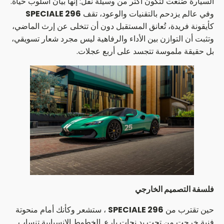
السيارة صُنعت لتكون أكثر من وسيلة نقل: إنها بيان أسلوب حياة.
وفي عالم يزدحم بالتقنيات والوعود، تقف
296 SPECIALE
كأيقونة فريدة، تُعانق المستقبل دون أن تتخلى عن إرث الماضي،
وتثبت أن التوازن بين الأداء والرفاهية ليس مجرد شعار تسويقي،
بل حقيقة ملموسة تتجسد على أربع عجلات.
فلسفة التصميم الخارجي
حين تقترب من
296 SPECIALE
، ستشعر وكأنك أمام منحوتة
فنية خرجت من تحت يد نحات بارع. الخطوط الانسيابية تنساب