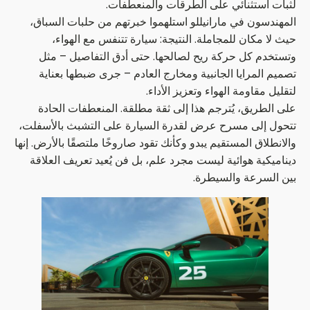
لثبات استثنائي على الطرقات والمنعطفات.
المهندسون في مارانيللو استلهموا خبرتهم من حلبات السباق،
حيث لا مكان للمجاملة. النتيجة: سيارة تتنفس مع الهواء،
وتستخدم كل حركة ريح لصالحها. حتى أدق التفاصيل – مثل
تصميم المرايا الجانبية ومخارج العادم – جرى ضبطها بعناية
لتقليل مقاومة الهواء وتعزيز الأداء.
على الطريق، يُترجم هذا إلى ثقة مطلقة. المنعطفات الحادة
تتحول إلى مسرح عرض لقدرة السيارة على التشبث بالأسفلت،
والانطلاق المستقيم يبدو وكأنك تقود صاروخًا ملتصقًا بالأرض. إنها
ديناميكية هوائية ليست مجرد علم، بل فن يُعيد تعريف العلاقة
بين السرعة والسيطرة.