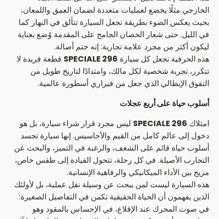
الخارجي مثلًا يخضع لعمليات متعددة لضمان العمق واللمعان،
بحيث يعكس الضوء بطريقة تجعل السيارة تتألق في النهار كما
في الليل. حتى شعار الحصان الجامح على المقدمة وُضع بعناية
ليكون أكثر من مجرد علامة تجارية: إنه ختم أصالة.
هذه الحرفية تجعل كل سيارة
296 SPECIALE
قطعة فريدة لا
تتكرر، تجربة شخصية لكل مالك، وامتدادًا لتاريخ طويل من
التفوق الإيطالي الذي جعل من فيراري أسطورة عالمية.
أسلوب حياة على أربع عجلات
امتلاك
296 SPECIALE
ليس مجرد قرار شراء سيارة، بل هو
دخول إلى عالم كامل من القيم والأحاسيس. إنها سيارة تجسد
أسلوب حياة قائم على الشغف، والرغبة في التميز، والبحث عن
التجارب الأصيلة. في كل رحلة، تتحول القيادة إلى طقس خاص،
مزيج بين الأداء الميكانيكي والرفاهية الإنسانية.
هذه السيارة ليست لمن يبحث عن وسيلة نقل عملية، بل لأولئك
الذين يفهمون أن الحياة الحقيقية تكمن في التفاصيل الصغيرة:
في صوت المحرك عند الإقلاع، في الإحساس بالمقود وهو