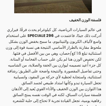
فلسفة الوزن الخفيف
في عالم السيارات الرياضية، كل كيلوغرام يحدث فرقًا. فيراري
أدركت ذلك جيدًا، فاعتمدت في
296 SPECIALE
على استخدام
واسع لألياف الكربون والتيتانيوم، ما سمح بخفض الوزن بشكل
ملحوظ مقارنة بالطراز الأساسي. النتيجة هي نسبة قوة إلى وزن
استثنائية تبلغ 1.6 كغ/حصان، وهي من بين الأفضل في فئتها.
لكن تخفيض الوزن هنا لم يكن على حساب الفخامة أو المتانة.
كل جزء أُعيد تصميمه ليوازن بين الخفة والصلابة، من الشاسيه
وحتى تفاصيل المقصورة. والنتيجة واضحة على الطريق: رشاقة
استثنائية، واستجابة لحظية لأي حركة من المقود، وانسيابية
تجعل السيارة تبدو وكأنها امتداد طبيعي لجسد السائق.
هذا التوازن بين الوزن الخفيف والأداء القوي يُعيد إلى الأذهان
فلسفة سيارات السباق، لكنه في الوقت نفسه يمنح السائق
رفاهية يومية، تجعل القيادة تجربة لا تحتاج إلى حلبة لتُشعره