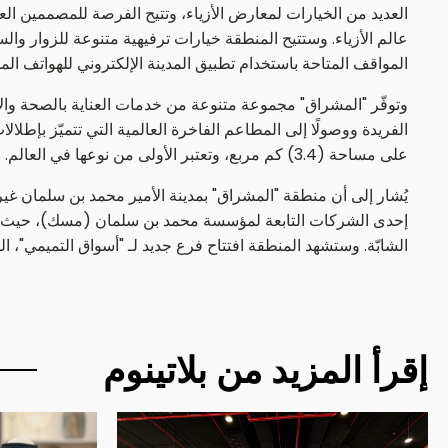
العديد من الخيارات لمعارض الأزياء، وتتيح الفرصة للمصممين العال
المواقف المتاحة باستخدام تطبيق المدينة الإلكتروني للهواتف الم
وتوفّر "المشراق" مجموعة متنوعة من خدمات العناية بالصحة والاست
الفريدة ووصولًا إلى المطاعم الفاخرة العالمية التي تتميّز بإطل
على مساحة (3.4) كم مربع، وتعتبر الأولى من نوعها في العالم.
يُشار إلى أن منطقة "المشراق" بمدينة الأمير محمد بن سلمان غير 
إحدى الشركات التابعة لمؤسسة محمد بن سلمان (مسك)، حيث ستخلق هذ
الشابّة. وستشهد المنطقة افتتاح فرع جديد لـ "أسواق التميمي"،
إقرأ المزيد من بلاتينوم