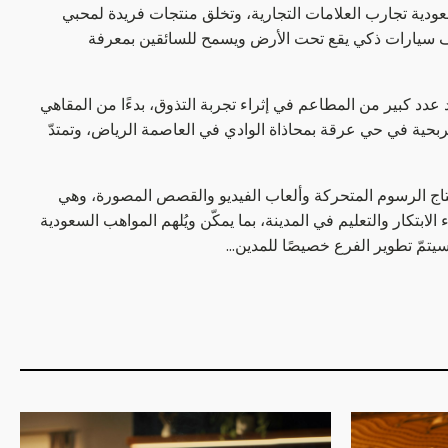
لسعودية تجارب العلامات التجارية، وتخلق منتجات فريدة لمحبي
ح المنطقة خيارات ترفيهية متنوعة للزوار والساكنين، ودارٌ للسينما تضمّ (8) شاشات و (900) مقعد و (1,500) موقف سيارات ذكي يقع تحت الأرض ويسمح للسائقين بمعرفة
 عدد كبير من المطاعم في إثراء تجربة التذوق، بدءًا من المقاهي
الربحية في حي عرقة بمحاذاة الوادي في العاصمة الرياض، وتمتدّ
 إنتاج الرسوم المتحركة وألعاب الفيديو والقصص المصورة، وهي
بتكار والتعليم في المدينة، بما يمكّن ويُلهم المواهب السعودية
يتمّ تطوير الفرع خصيصًا للمدين…