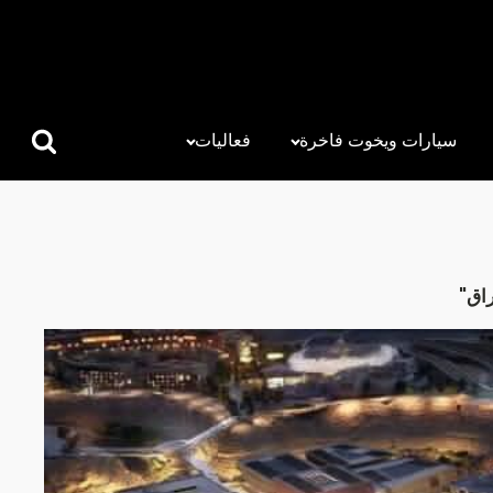
سيارات ويخوت فاخرة
فعاليات
البحث
عن:
راق"