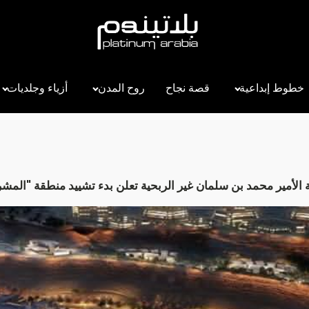
خطوط إبداعية
قصة نجاح
روح المدن
أزياء وجلديات
 الأمير محمد بن سلمان غير الربحية تعلن بدء تشييد منطقة "المش