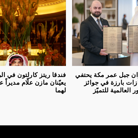
لعنوان جبل عمر مكة يحتفي
فندقا ريتز كارلتون في ا
زات بارزة في جوائز
يعيّنان مازن علّام مديراً عام
العالمية للتميّز
لهما