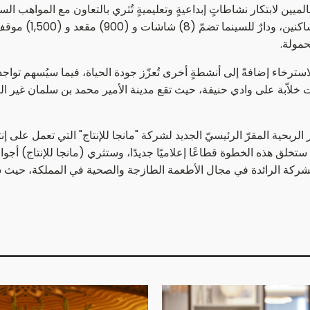
ميين لابتكار نشاطاتٍ إبداعيةٍ وتعليميةٍ تُثري بالتعاون مع المواهب ا
عالم الأزياء. وستتي
حمولة.
رخاء إضافةً إلى أنشطةٍ أخرى تُعزّز جودة الحياة، فيما سيُسهم تواجد
الات خلاّبة على وادي حنيفة، حيث تقع مدينة الأمير محمد بن سلمان غير 
الربحية المقرّ الرئيسيّ الجديد لشركة "مانجا للإنتاج" التي تعمل على
ه الخطوة قطاعًا إعلاميًا جديدًا، وستثري (مانجا للإنتاج) أجواء الا
 الشركة الرائدة في مجال الأطعمة الطازجة والصحية في المملكة، حيث س