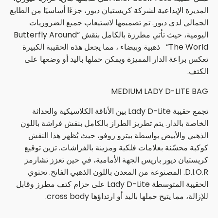
المديرة الإبداعية لشركة كريستيان ديور، جزءًا أساسيًا من الطابع
الجمالي لدى ديور. تم تصميمها لاستيعاب جميع الضروريات
اليومية، حيث تأتي مطرزة بالكامل بنقش “Butterfly Around
The World” ذهبية وبيضاء ، مما يجعل هذه الحقيبة الكبيرة
تعكس براعة الدار المميزة ويمكن حملها باليد أو وضعها على
الكتف.
MEDIUM LADY D-LITE BAG
تجمع حقيبة Lady D-Lite بين الأناقة الكلاسيكية والحداثة
الخاصة بالدار. يتم تطريز الطراز بالكامل بنقش فراشة باللون
الذهبي والأبيض بواسطة بيترو روفو، حيث يُظهر هذا النقش
كوكبة محسّنة بعلامات فلكية ومزينة بالفراشات. تزين توقيع
كريستيان ديور باريس الجهة الأمامية، في حين تعزز تشارمز
D.I.O.R. المصنوعة من المعدن باللون الذهبي الفاتح. تحتوي
الحقيبة المتوسطة Lady D-Lite على حزام كتف مطرز وقابل
للإزالة، مما يتيح حملها باليد أو ارتداؤها cross body.