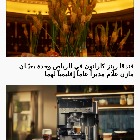
فندقا ريتز كارلتون في الرياض وجدة يعيّنان
مازن علّام مديراً عاماً إقليمياً لهما