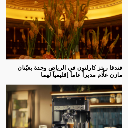
فندقا ريتز كارلتون في الرياض وجدة يعيّنان
مازن علّام مديراً عاماً إقليمياً لهما