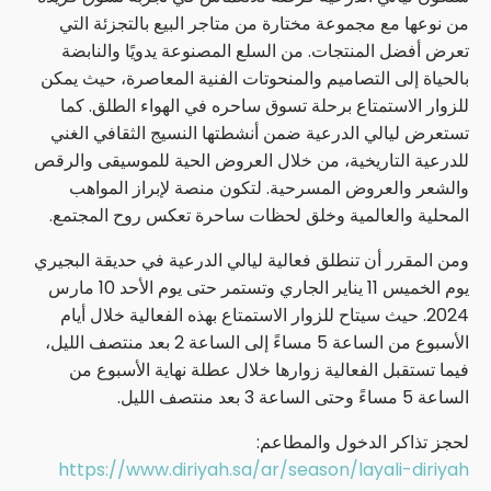
من نوعها مع مجموعة مختارة من متاجر البيع بالتجزئة التي
تعرض أفضل المنتجات. من السلع المصنوعة يدويًا والنابضة
بالحياة إلى التصاميم والمنحوتات الفنية المعاصرة، حيث يمكن
للزوار الاستمتاع برحلة تسوق ساحره في الهواء الطلق. كما
تستعرض ليالي الدرعية ضمن أنشطتها النسيج الثقافي الغني
للدرعية التاريخية، من خلال العروض الحية للموسيقى والرقص
والشعر والعروض المسرحية. لتكون منصة لإبراز المواهب
المحلية والعالمية وخلق لحظات ساحرة تعكس روح المجتمع.
ومن المقرر أن تنطلق فعالية ليالي الدرعية في حديقة البجيري
يوم الخميس 11 يناير الجاري وتستمر حتى يوم الأحد 10 مارس
2024. حيث سيتاح للزوار الاستمتاع بهذه الفعالية خلال أيام
الأسبوع من الساعة 5 مساءً إلى الساعة 2 بعد منتصف الليل،
فيما تستقبل الفعالية زوارها خلال عطلة نهاية الأسبوع من
الساعة 5 مساءً وحتى الساعة 3 بعد منتصف الليل.
لحجز تذاكر الدخول والمطاعم:
https://www.diriyah.sa/ar/season/layali-diriyah