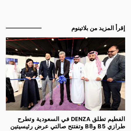
إقرأ المزيد من بلاتينوم
الفطيم تطلق DENZA في السعودية وتطرح
طرازي B5 وB8 وتفتتح صالتي عرض رئيسيتين