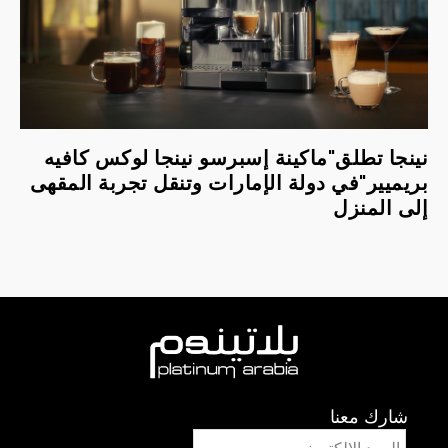
نينجا تطلق"ماكينة إسبرسو نينجا لوكس كافيه
بريميير"في دولة الإمارات وتنقل تجربة المقهى
إلى المنزل
شارك معنا