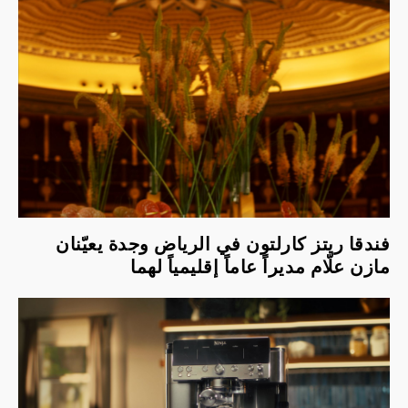
فندقا ريتز كارلتون في الرياض وجدة يعيّنان
مازن علّام مديراً عاماً إقليمياً لهما