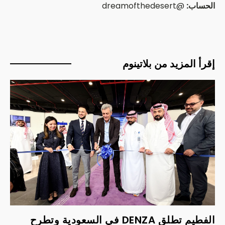
الحساب:
@dreamofthedesert
إقرأ المزيد من بلاتينوم
الفطيم تطلق DENZA في السعودية وتطرح