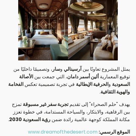
يمثل المشروع تعاونًا بين
آرسينالي
و
سار
، وتصميمًا داخليًا من
توقيع المعمارية
ألين أسمر دامان
، التي جمعت بين
الأصالة
السعودية
و
الحرفية الإيطالية
في تجربة تصميمية تعكس
الفخامة
والهوية الثقافية
.
يهدف "حلم الصحراء" إلى تقديم
تجربة سفر غير مسبوقة
تمزج
بين الرفاهية، والابتكار، والسياحة المستدامة، في خطوة تعزز
مكانة المملكة كوجهة عالمية رائدة ضمن
رؤية السعودية 2030
.
الموقع الرسمي:
www.dreamofthedesert.com