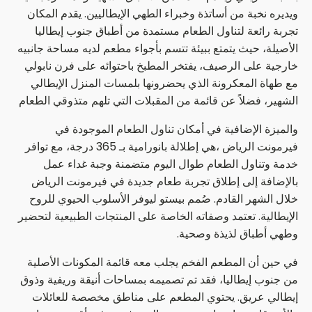
ويديره نخبة من أساتذة وخبراء الطهي الإيطاليين. يقدم المكان
تجربة رائعة لتناول الطعام مستمدة من أطباق جنوب إيطاليا
الأصيلة، حيث يتمتع ببيئة تتسم بأجواء مطعم لديه مساحة جانبيه
خارجية على الرصيف، يفتخر المطبخ باحتوائه على فرن نابولي
مع طهاة المعكرونة الذي يحضرونها بلمسات المنزل الإيطالي
الشهير، فضلاً عن قائمة من المقبلات التي تلهم متذوقي الطعام
والميزة الإضافية في أمكان تناول الطعام الموجودة في
فيرمونت الرياض ،هي إطلالة بانورامية بـ 365 درجة، مع توافر
خدمة وتناول الطعام طوال اليوم متضمنة وجبة غداء عمل
بالإضافة إلى إطلاق تجربة طعام جديدة في فيرمونت الرياض
خلال الشهر القادم. صُمم بيستو ليوفر الأسلوب الحيوي للروح
الإيطالية. تعتمد وصفاته الخاصة على المنتجات الطبيعية لتحضير
وطهي أطباق لذيذة وصحية.
في حين أن المطعم الفخم يجلب معه قائمة المكونات الأصلية
من جنوب إيطاليا، فقد تم تصميمه بمساحات أنيقة وريفية وذوق
إيطالي عريق. يحتوي المطعم على مناطق مخصصة للعائلات