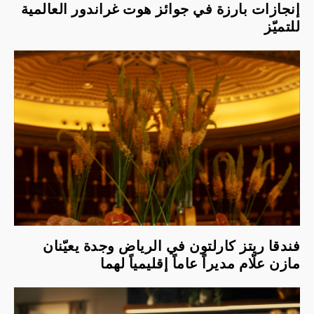
إنجازات بارزة في جوائز هوت غراندور العالمية
للتميّز
فندقا ريتز كارلتون في الرياض وجدة يعيّنان
مازن علّام مديراً عاماً إقليمياً لهما