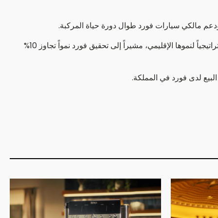
 ودعم مالكي سيارات فورد طوال دورة حياة المركبة.
وأكد رافي رافيشاندران، رئيس فورد الشرق الأوسط وشمال أفريقيا، أن المملكة العربية السعودية تمثل أكبر أسواق الشركة ومركزاً استراتيجياً لنموها الإقليمي، مشيراً إلى تحقيق فورد نمواً تجاوز 10%