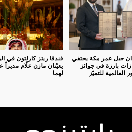
لعنوان جبل عمر مكة يحتفي
فندقا ريتز كارلتون في ا
زات بارزة في جوائز
يعيّنان مازن علّام مديراً عام
العالمية للتميّز
لهما