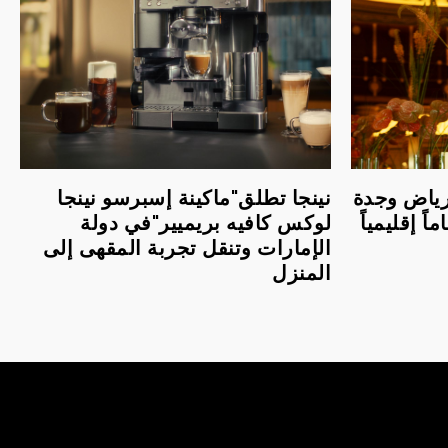
لرياض وجدة
نينجا تطلق"ماكينة إسبرسو نينجا
اً إقليمياً
لوكس كافيه بريميير"في دولة
الإمارات وتنقل تجربة المقهى إلى
المنزل