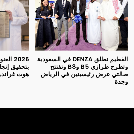
الفطيم تطلق DENZA في السعودية
2026 ا
وتطرح طرازي B5 وB8 وتفتتح
بتحقيق إنجا
صالتي عرض رئيسيتين في الرياض
هوت غراندور 
وجدة