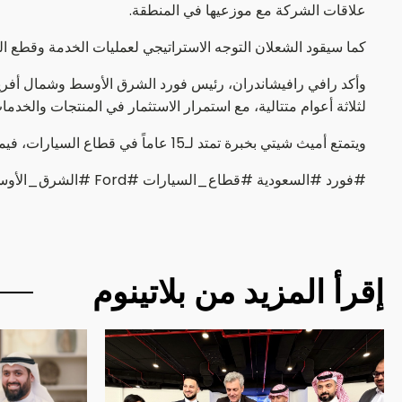
علاقات الشركة مع موزعيها في المنطقة.
كما سيقود الشعلان التوجه الاستراتيجي لعمليات الخدمة وقطع ال
لثلاثة أعوام متتالية، مع استمرار الاستثمار في المنتجات والخدما
ويتمتع أميث شيتي بخبرة تمتد لـ15 عاماً في قطاع السيارات، فيما أمضى حمزة الشعلان أكثر من عقد في تطوير عمليات خدمات ما بعد البيع لدى فورد في المملكة.
#فورد #السعودية #قطاع_السيارات #Ford #الشرق_الأوسط
إقرأ المزيد من بلاتينوم