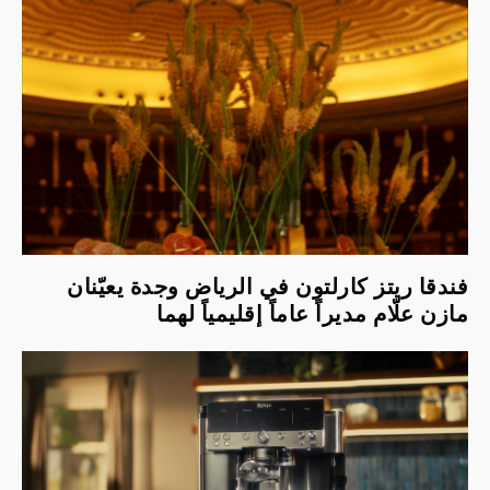
فندقا ريتز كارلتون في الرياض وجدة يعيّنان
مازن علّام مديراً عاماً إقليمياً لهما