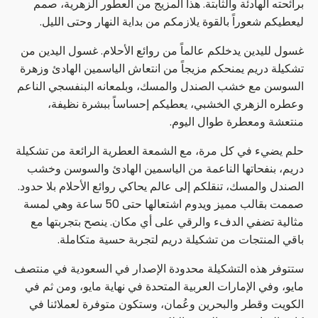
برائحته الهادئة والثابتة. هذا المزيج من العطور الزهرية، صمم
ليعطيكم شعوراً بالقوة يلازمكم من بداية النهار وحتى الليل.
غسول لليدين يدخلكم عالماً من روائع الأحلام. غسول اليدين من
تشكيلة دريم يمنحكم مزيجاً من انتعاش الياسمين الهادئ وزهرة
السوسن مع خشب الصندل والمسك، وبلمعانه البنفسجي الناعم
وعطره الزهري الخشبي، يعطيكم إحساساً ببشرة نظيفة،
منتعشة ومعطرة طوال اليوم.
حلم يضيء في كل مرة، مع الشمعة العطرية الرائعة من تشكيلة
دريم، بنفحاتها الناعمة من الياسمين الهادئ والسوسن وخشب
الصندل والمسك، تنقلكم إلى عالم يحاكي روائع الأحلام بلا حدود.
صممت بقالب مميز ويدوم اشتعالها حتى 50 ساعة وهي لمسة
مثالية تضفي الدفء والرقي على أي مكان. ينصح بتجربتها مع
باقي المنتجات من تشكيلة دريم لتجربة حسية متكاملة.
ستتوفر هذه التشكيلة محدودة الإصدار في السعودية في منتصف
مايو، وفي الإمارات العربية المتحدة في نهاية مايو، ومن ثم في
الكويت وقطر والبحرين وعُمان، وستكون متوفرة لعملائنا في