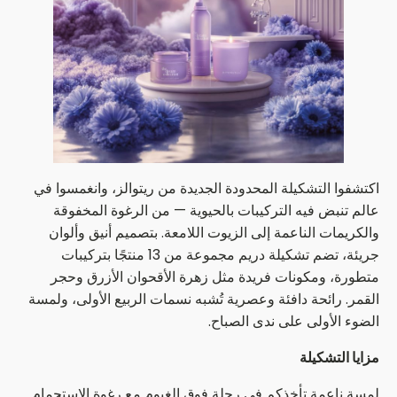
اكتشفوا التشكيلة المحدودة الجديدة من ريتوالز، وانغمسوا في
عالم تنبض فيه التركيبات بالحيوية — من الرغوة المخفوقة
والكريمات الناعمة إلى الزيوت اللامعة. بتصميم أنيق وألوان
جريئة، تضم تشكيلة دريم مجموعة من 13 منتجًا بتركيبات
متطورة، ومكونات فريدة مثل زهرة الأقحوان الأزرق وحجر
القمر. رائحة دافئة وعصرية تُشبه نسمات الربيع الأولى، ولمسة
الضوء الأولى على ندى الصباح.
مزايا التشكيلة
لمسة ناعمة تأخذكم في رحلة فوق الغيوم مع رغوة الاستحمام