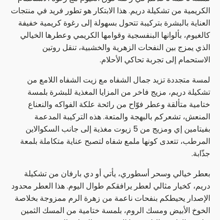
الكريمية من تشكيلة دريم. هذا الابتكار هو تطور فريد في منتجات
العناية بالبشرة بتركيبة تتحول بسهولة إلى رغوة كريمية خفيفة
كالغيوم، بألوانها البنفسجية وقوامها الكريمي وعطرها الخيالي
الذي يمزج بين النفحات الزهرية والخشبية، تنقل روتين
الاستحمام إلى تجربة تحاكي الأحلام.
لمسة متجددة تزيد جمال الشفاه مع زيت الشفاه اللامع من
تشكيلة دريم، مزيج فاخر من المزايا المغذية للبشرة بلمسة
ختامية متألقة وعطر فوّاح من رائحة علكة الفواكه والنعناع
المنعش، تشعركم بالبهجة والمتعة. هذه التركيبة المدعمة
بفيتامين إي ومزيج من 5 زيوت مغذية إلى جانب السكوالاين
المرطب، تتعدى كونها ملمع شفاه لتصبح عناية متكاملة بلمعة
جذّابة.
بعطر خيالي وسحر أسطوري، يأتي أو دي بارفان من تشكيلة
دريم، كخيار مثالي لعطر يرافقكم طوال اليوم. هذا العطر محدود
الإصدار يحيطكم بنفحات ناعمة من زهرة الرم ممزوجة بخلاصة
الخوخ الأبيض ومسك الروم، بلمسة ختامية من المسك الثمين