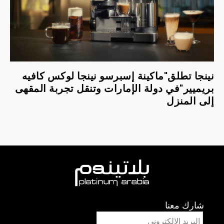
نينجا تطلق"ماكينة إسبرسو نينجا لوكس كافيه
بريميير"في دولة الإمارات وتنقل تجربة المقهى
إلى المنزل
شارك معنا