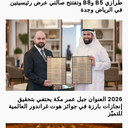
طرازي B5 وB8 وتفتتح صالتي عرض رئيسيتين
في الرياض وجدة
2026 العنوان جبل عمر مكة يحتفي بتحقيق
إنجازات بارزة في جوائز هوت غراندور العالمية
للتميّز