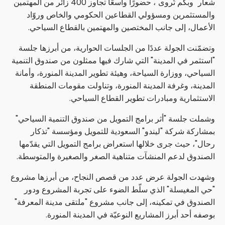
شعار "وبكُم تُروى"، حضورًا واسعًا تجاوز 400 زائر من المهتمين
والمستثمرين ومسؤولي القطاعين الحكومي والخاص وروّاد
الأعمال، إلى جانب المختصين والمهتمين بالقطاع السياحي.
وتضمّنت الجولة عددًا من الجلسات الحوارية، من أبرزها جلسة
"استثمر في المدينة" التي شارك فيها ممثلون من صندوق التنمية
السياحي، ووزارة السياحة، وهيئة تطوير المدينة المنورة، وأمانة
المدينة، وغرفة المدينة المنورة، وتناولت مقومات المنطقة
الاستثمارية ومبادرات تطوير القطاع السياحي.
وشملت جلسة "أثر برامج التمويل من صندوق التنمية السياحي"
بمشاركة شركة "ليندو" السعودية للتمويل ومؤسسة "تذكار
رحال"، حيث جرى خلالها استعراض برامج التمويل التي يقدّمها
الصندوق لدعم المنشآت متناهية الصغر والصغيرة والمتوسطة.
وشهدت الجولة عرض عدد من قصص النجاح، من أبرزها مشروع
"حي المغيسلة" الذي سلّط الضوء على تجربة المشروع ودور
الصندوق في تمكينه، إلى جانب مشروع "ملتقى مدينة المعرفة"
بوصفه أحد أبرز المشاريع النوعيّة في المدينة المنورة.