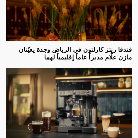
فندقا ريتز كارلتون في الرياض وجدة يعيّنان
مازن علّام مديراً عاماً إقليمياً لهما