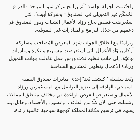
واختُتمت الجولة بجلسة "أثر برامج مركز نمو السياحة -الذراع
المُمكّن غير التمويلي في الصندوق- وشركة أبيت"، التي
استُعرضت قصص نجاح روّاد الأعمال الشباب ودور الصندوق في
دعمهم من خلال البرامج والمبادرات غير التمويلية.
وتزامنًا مع انطلاق الجولة، شهد المعرض المُصاحب مشاركة
أركان روّاد الأعمال التي استعرضت مشاريع مبتكرة ومبادرات
نوعيّة، إلى جانب تنظيم ثلاث ورش عمل تناولت جوانب التمويل
وريادة الأعمال وتطوير المشاريع السياحية.
وتُعد سلسلة "اكتشف بُعد" إحدى مبادرات صندوق التنمية
السياحي، الهادفة إلى تعزيز التواصل مع المستثمرين وروّاد
الأعمال واستعراض الفرص الواعدة في مختلف مناطق المملكة،
وشملت حتى الآن كلًا من الطائف، وعسير، والأحساء، وحائل، بما
يسهم في ترسيخ مكانة المملكة كوجهة سياحية عالمية رائدة.