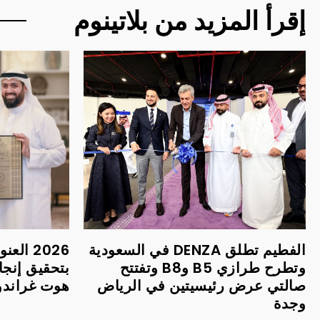
إقرأ المزيد من بلاتينوم
الفطيم تطلق DENZA في السعودية
2026 ا
وتطرح طرازي B5 وB8 وتفتتح
بتحقيق إنجا
صالتي عرض رئيسيتين في الرياض
هوت غراندور 
وجدة