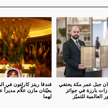
لعنوان جبل عمر مكة يحتفي
فندقا ريتز كارلتون في ا
زات بارزة في جوائز
يعيّنان مازن علّام مديراً عام
العالمية للتميّز
لهما