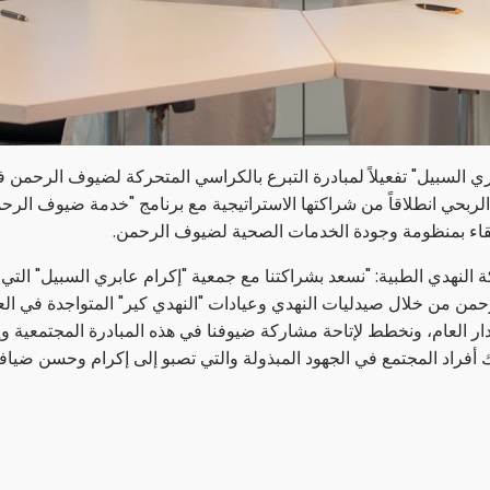
ي السبيل" تفعيلاً لمبادرة التبرع بالكراسي المتحركة لضيوف الرحمن
 الربحي انطلاقاً من شراكتها الاستراتيجية مع برنامج "خدمة ضيوف الر
ارتقاء بمنظومة وجودة الخدمات الصحية لضيوف الرحمن.
نهدي الطبية: "نسعد بشراكتنا مع جمعية "إكرام عابري السبيل" التي س
لرحمن من خلال صيدليات النهدي وعيادات "النهدي كير" المتواجدة في 
ر العام، ونخطط لإتاحة مشاركة ضيوفنا في هذه المبادرة المجتمعية وإ
ك أفراد المجتمع في الجهود المبذولة والتي تصبو إلى إكرام وحسن ضياف