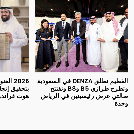
الفطيم تطلق DENZA في السعودية
2026 ا
وتطرح طرازي B5 وB8 وتفتتح
بتحقيق إنجا
صالتي عرض رئيسيتين في الرياض
هوت غراندور 
وجدة