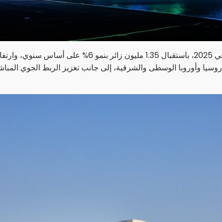
وروسيا وأوروبا الوسطى والشرقية، إلى جانب تعزيز الربط الجوي المباش