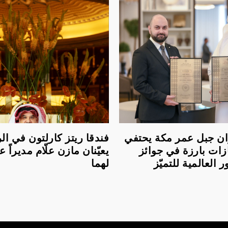
لعنوان جبل عمر مكة يحتفي
فندقا ريتز كارلتون في ا
زات بارزة في جوائز
يعيّنان مازن علّام مديراً عام
العالمية للتميّز
لهما