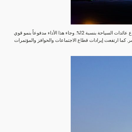
أعلنت هيئة رأس الخيمة لتنمية السياحة عن تحقيق عامٍ قياسي في 2025، باستقبال 1.35 مليون زائر بنمو 6% على أساس سنوي، وارتفاع عائدات السياحة بنسبة 12%. وجاء هذا الأداء مدفوعاً بنمو قوي
ر. كما ارتفعت إيرادات قطاع الاجتماعات والحوافز والمؤتمرات