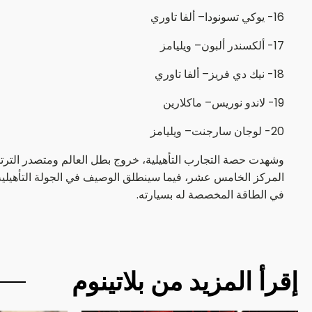
16- يوكي تسونودا– ألفا تاوري
17- ألكسندر ألبون– ويليامز
18- نيك دي فريز– ألفا تاوري
19- لاندو نوريس– ماكلارين
20- لوجان سارجنت– ويليامز
وشهدت حصة التجارب التأهيلية، خروج بطل العالم ومتصدر الترتي
في الطاقة المخصصة له بسيارته.
إقرأ المزيد من بلاتينوم