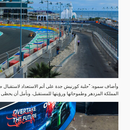
وأضاف سموه: "حلبة كورنيش جدة على أتم الاستعداد لاستقبال ض
المملكة المزدهر وطموحاتها ورؤيتها للمستقبل، ونأمل أن يحظى 