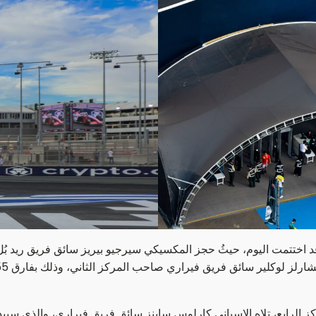
 قد اختتمت اليوم، حيثُ حجز المكسيكي سيرجيو بيريز سائق فريق ريد بُل 
ابع، تلاه الإسباني كارلوس ساينز سائق فريق فيراري، والذي سيبدأ