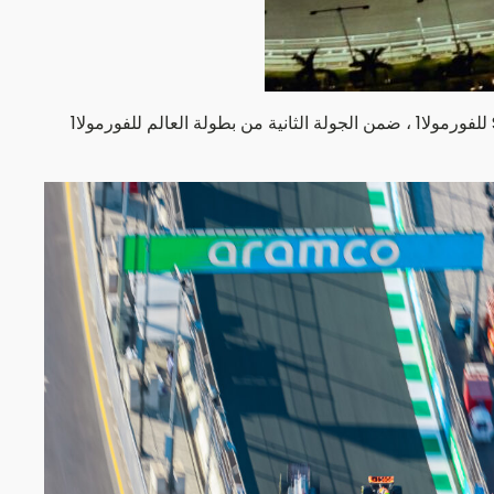
تتجه أنظار العالم غداً الأحد 19 مارس 2023م إلى عروس البحر الأحمر جدة، والتي ستشهد السباق الرئيس لجائزة السعودية الكبرى STC للفورمولا1 ، ضمن الجولة الثانية من بطولة العالم للفورمولا1