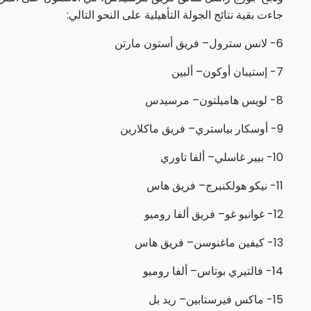
جاءت بقية نتائج الجولة التأهيلية على النحو التالي:
6- لانس سترول– فريق أستون مارتن
7- إستيبان أوكون– ألبين
8- لويس هاميلتون– مرسيدس
9- أوسكار بياستري– فريق ماكلارين
10- بيير غاسلي– ألفا تاوري
11- نيكو هولكنبرج– فريق هاس
12- غوانيو غو– فريق ألفا روميو
13- كيفين ماغنوسن– فريق هاس
14- فالتيري بوتاس– ألفا روميو
15- ماكس فيرستابين– ريد بل