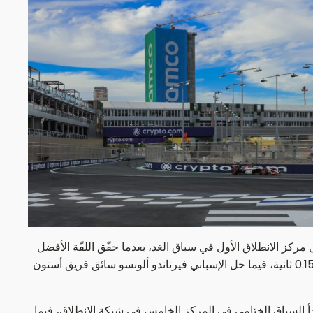
مركز الانطلاق الأول في سباق الغد، بعدما حقّق اللفّة الأفضل
بزمن قدره دقيقة و28 ثانية و256 جزءاً من الثانية، متفوقاً على تشارلز لوكلير سائق فريق فيراري صاحب المركز الثاني، وذلك بفارق 0.155 ثانية، فيما حل الإسباني فيرناندو ألونسو سائق فريق أستون
 السباق الختامي في المركز الخامس في شبكة الانطلاق، فيما