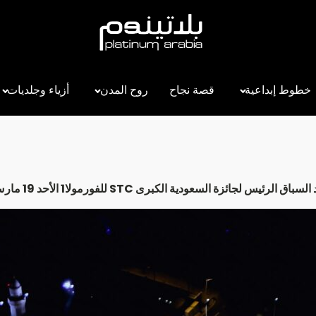
خطوط إبداعية
قصة نجاح
روح المدن
أزياء وجلديات
 الرئيس لجائزة السعودية الكبرى STC للفورمولا1 الأحد 19 مارس 2023