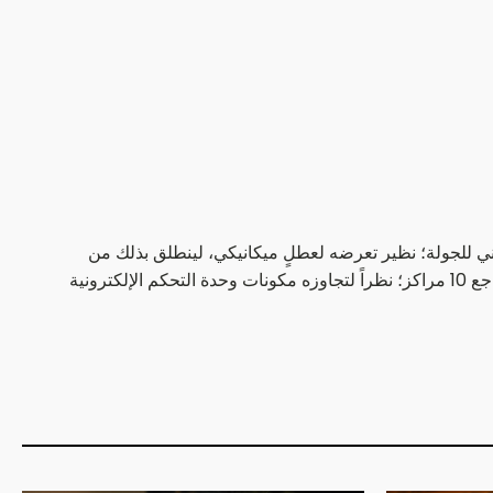
ني للجولة؛ نظير تعرضه لعطلٍ ميكانيكي، لينطلق بذلك من
المركز الخامس عشر، فيما سينطلق الوصيف في الجولة التأهيلية تشارلز لوكلير من المركز الثاني عشر، بعد أن حصل على عقوبة بالتراجع 10 مراكز؛ نظراً لتجاوزه مكونات وحدة التحكم الإلكترونية