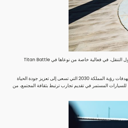
تشارك شركة الجفالي للسيارات (JACO)، الموزع العام المعتمد لمرسيدس-بنز في المملكة العربية السعودية والشركة الرائدة في حلول التنقل، في فعالية خاصة من نوعاها في Titan Battle
وتأتي هذه المشاركة امتداداً لالتزام الجفالي للسيارات بدعم المبادرات الرياضية وأنماط الحياة النشطة في المملكة، بما يتماشى مع مستهدفات رؤية المملكة 2030 التي تسعى إلى تعزيز جودة الحياة
ي للسيارات المستمر في تقديم تجارب ترتبط بثقافة المجتمع، من