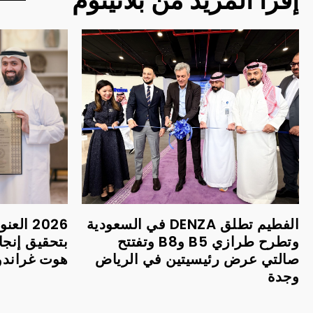
إقرأ المزيد من بلاتينوم
الفطيم تطلق DENZA في السعودية
2026 ا
وتطرح طرازي B5 وB8 وتفتتح
بتحقيق إنجا
صالتي عرض رئيسيتين في الرياض
هوت غراندور 
وجدة