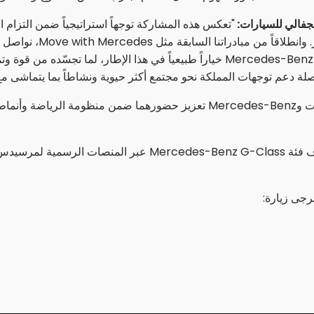
لجفالي للسيارات:
"تعكس هذه المشاركة توجهاً استراتيجياً ضمن التزام 
في المملكة من خلال تجار
يعكس أصالة العلامة ويتناغم مع الثقافة المحلية. وتُعد Mercedes-Benz G-Class خياراً
دعم توجهات المملكة نحو مجتمع أكثر حيوية ونشاطاً بما يتماشى مع رؤية 
ومن خلال مشاركتها في Titan Battle، تواصل الجفالي للسيارات وMercedes-Benz 
وتدعو الجفالي للسيارات العملاء وعشاق السيارات إلى استكشاف فئ
رجى زيارة: