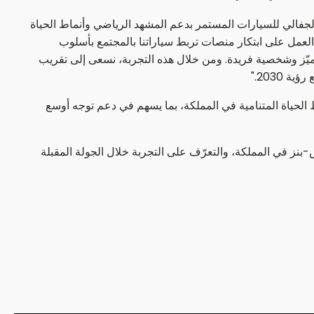
الجفالي للسيارات المستمر بدعم المشهد الرياضي وأنماط الحياة
ب تفاعلية تحمل قيمة حقيقية للجمهور. وانطلاقاً من مبادراتنا السابقة مثل Move with Mercedes، نواصل العمل على ابتكار منصات تربط سياراتنا بالمجتمع بأسلوب
 طبيعياً في هذا الإطار، لما تجسّده من قوة وتميّز وشخصية فريدة. ومن خلال هذه التجربة، نسعى إلى تقريب
2030."
تعزيز حضورهما ضمن منظومة الرياضة وأنماط الحياة المتنامية في المملكة، بما يسهم في دعم توجه أوسع
ة Mercedes-Benz G-Class عبر المنصات الرسمية لمرسيدس-بنز في المملكة، والتعرّف على التجربة خلال الجولة المقبلة