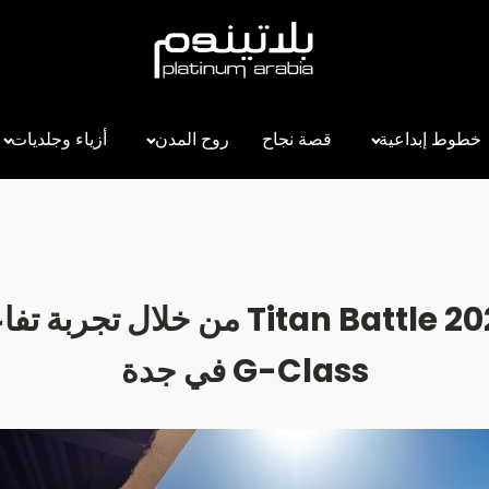
خطوط إبداعية
قصة نجاح
روح المدن
أزياء وجلديات
G-Class في جدة