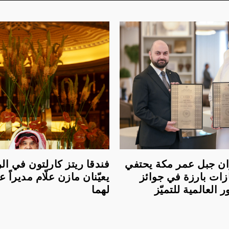
لعنوان جبل عمر مكة يحتفي
فندقا ريتز كارلتون في ا
زات بارزة في جوائز
يعيّنان مازن علّام مديراً عام
العالمية للتميّز
لهما