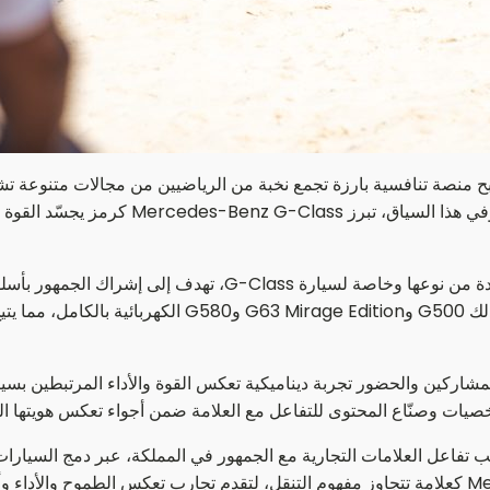
منافسات ثنائية عالية الحدة تختبر القوة والت
وفي Kona Beach، تقدّم الجفالي للسيارات تجربة متكاملة فريدة م
التجربة عرض مجموعة مختارة من طرازات G-Class، بما في 
صيات وصنّاع المحتوى للتفاعل مع العلامة ضمن أجواء تعكس هويتها الفر
 تفاعل العلامات التجارية مع الجمهور في المملكة، عبر دمج السيار