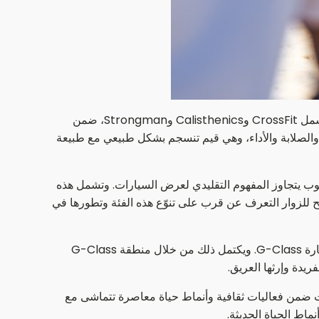
وقد شهدت Titan Battle، في عامها الثاني، تطوراً ملحوظاً لتصبح منصة تنافسية بارزة تجمع نخبة من الرياضيين من مجالات متنوعة تشمل CrossFit وCalisthenics وStrongman، ضمن
حمل والاستراتيجية. وفي هذا السياق، تبرز Mercedes-Benz G-Class كرمز يجسّد القوة والصلابة والأداء، وهي قيم تنسجم بشكل طبيعي مع طبيعة
ن نوعها وخاصة لسيارة G-Class، تهدف إلى إشراك الجمهور بأسلوب يتجاوز المفهوم التقليدي لعرض السيارات. وتشمل هذه
ذلك G500 وG63 Mirage Edition وG580 الكهربائية بالكامل، مما يتيح للزوار التعرف عن قرب على تنوّع هذه الفئة وتطورها في
كما تتضمن التجربة تحدي سحب الـG500 التفاعلي، الذي يوفّر للمشاركين والحضور تجربة ديناميكية تعكس القوة والأداء المرتبطين بسيارة G-Class. ويكتمل ذلك من خلال منطقة G-Class
يدة وإرثها العريق.
ات ضمن فعاليات ثقافية وأنماط حياة معاصرة تتماشى مع