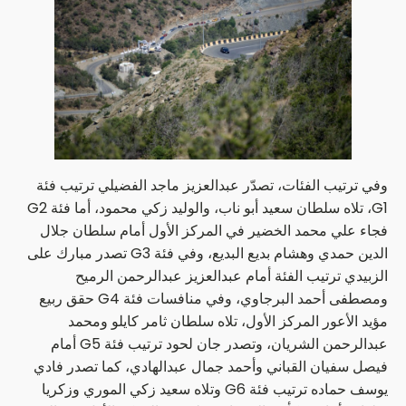
وفي ترتيب الفئات، تصدّر عبدالعزيز ماجد الفضيلي ترتيب فئة
G1، تلاه سلطان سعيد أبو ناب، والوليد زكي محمود، أما فئة G2
فجاء علي محمد الخضير في المركز الأول أمام سلطان جلال
الدين حمدي وهشام بديع البديع، وفي فئة G3 تصدر مبارك على
الزبيدي ترتيب الفئة أمام عبدالعزيز عبدالرحمن الرميح
ومصطفى أحمد البرجاوي، وفي منافسات فئة G4 حقق ربيع
مؤيد الأعور المركز الأول، تلاه سلطان ثامر كايلو ومحمد
عبدالرحمن الشريان، وتصدر جان لحود ترتيب فئة G5 أمام
فيصل سفيان القباني وأحمد جمال عبدالهادي، كما تصدر فادي
يوسف حماده ترتيب فئة G6 وتلاه سعيد زكي الموري وزكريا