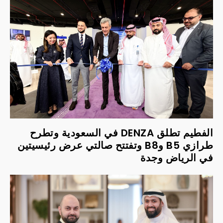
الفطيم تطلق DENZA في السعودية وتطرح
طرازي B5 وB8 وتفتتح صالتي عرض رئيسيتين
في الرياض وجدة