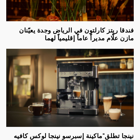
فندقا ريتز كارلتون في الرياض وجدة يعيّنان
مازن علّام مديراً عاماً إقليمياً لهما
نينجا تطلق"ماكينة إسبرسو نينجا لوكس كافيه