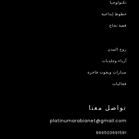
تكنولوجيا
خطوط إبداعية
قصة نجاح
روح المدن
أزياء وجلديات
سيارات ويخوت فاخرة
فعاليات
تواصل معنا
platinumarabianet@gmail.com
966503691581