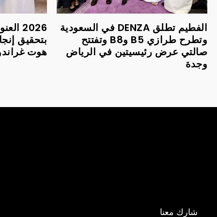
الفطيم تطلق DENZA في السعودية
2026 ا
وتطرح طرازي B5 وB8 وتفتتح
بتحقيق إنجا
صالتي عرض رئيسيتين في الرياض
هوت غراندور 
وجدة
شارك معنا