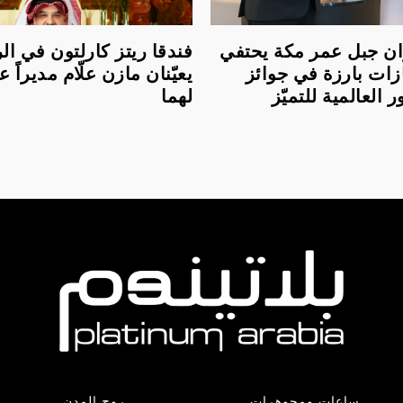
لعنوان جبل عمر مكة يحتفي
فندقا ريتز كارلتون في ا
زات بارزة في جوائز
يعيّنان مازن علّام مديراً عام
العالمية للتميّز
لهما
ساعات ومجوهرات
روح المدن