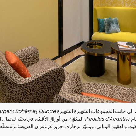
، إلى جانب المجموعات الشهيرة الشهيرة
Quatre
و
erpent Bohème
ام
Feuilles d'Acanthe
، المكوّن من أوراق الأقنثة، في تحيّة للجما
ضافة إلى عقد Grosgrain مصنوع من الملكيت والعقيق اليماني، ويتميّز بزخارف حرير غروغرا