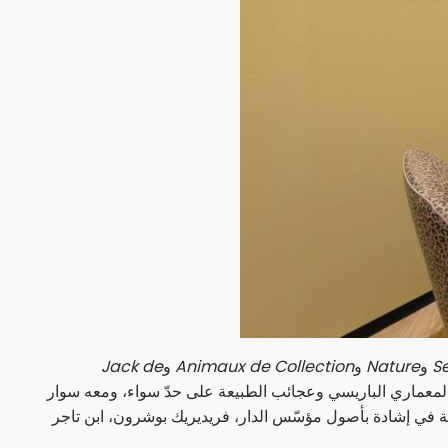
S
و
Nature
و
Animaux de Collection
و
Jack de
ل المعماري الباريسي وعجائب الطبيعة على حدّ سواء، ومعه سوار
ن العريضة والمضلّعة في إشادة بأصول مؤسّس الدار، فريديريك بوشرون، ابن تاجر