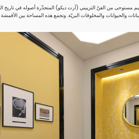
 مستوحى من الفنّ التزييني (آرت ديكو) المتجذّرة أصوله في تاريخ ا
تات والحيوانات والمخلوقات البريّة. وتجمع هذه المساحة بين الأقمشة وال