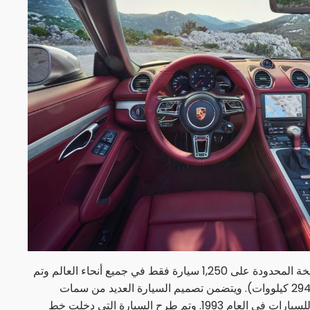
تحتفل بورشه بعيد ميلاد سيارتها المكشوفة الخامس والعشرين بطرح نسخة خاصة: سيارة بوكستر 25 Years. ويقتصر عدد سيارات النسخة المحدودة على 1,250 سيارة فقط في جميع أنحاء العالم وتم
تصنيعها اعتماداً على سيارة بوكستر GTS 4.0، والتي تتضمن محرك بوكسر سداسي الأسطوانات سعة 4.0 لتر بقوة 400 حصان متري (294 كيلووات). ويتضمن تصميم السيارة العديد من سمات
التصميم الخاصة بسيارة بوكستر التجريبية التي بدأت كتابة قصة نجاح السيارة ذات المقعدين والسقف القابل للطي في معرض ديترويت للسيارات في العام 1993. وتم طرح السيارة التي دخلت خط