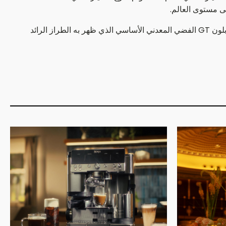
ويعتبر لون نيودايم أحد التجهيزات الأكثر جاذبية في النسخة الخاصة، وهو لون بني لامع يشبه النحاس، حيث يمثل لوناً متبايناً جذاباً مقارنة بلون GT الفضي المعدني الأساسي الذي ظهر به الطراز الرائد