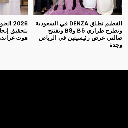
الفطيم تطلق DENZA في السعودية
2026 ا
وتطرح طرازي B5 وB8 وتفتتح
بتحقيق إنجا
صالتي عرض رئيسيتين في الرياض
هوت غراندور 
وجدة