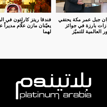
لعنوان جبل عمر مكة يحتفي
فندقا ريتز كارلتون في ا
زات بارزة في جوائز
يعيّنان مازن علّام مديراً عام
العالمية للتميّز
لهما