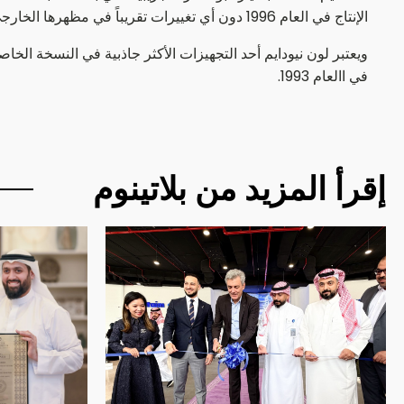
الإنتاج في العام 1996 دون أي تغييرات تقريباً في مظهرها الخارجي، وهي الآن في جيلها الرابع حيث بيع منها أكثر من 375,000 سيارة على مستوى العالم.
في االعام 1993.
إقرأ المزيد من بلاتينوم