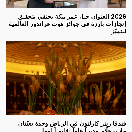
2026 العنوان جبل عمر مكة يحتفي بتحقيق
إنجازات بارزة في جوائز هوت غراندور العالمية
للتميّز
فندقا ريتز كارلتون في الرياض وجدة يعيّنان
مازن علّام مديراً عاماً إقليمياً لهما