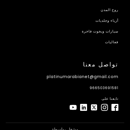
روح المدن
أزياء وجلديات
سيارات ويخوت فاخرة
فعاليات
تواصل معنا
platinumarabianet@gmail.com
966503691581
تابعنا على
مشغل بواسطة