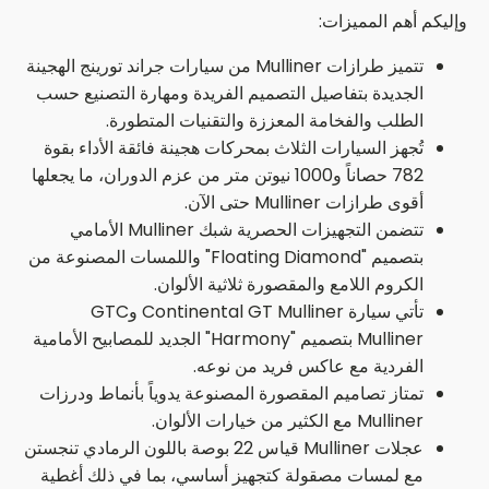
وإليكم أهم المميزات:
تتميز طرازات Mulliner من سيارات جراند تورينج الهجينة
الجديدة بتفاصيل التصميم الفريدة ومهارة التصنيع حسب
الطلب والفخامة المعززة والتقنيات المتطورة.
تُجهز السيارات الثلاث بمحركات هجينة فائقة الأداء بقوة
782 حصاناً و1000 نيوتن متر من عزم الدوران، ما يجعلها
أقوى طرازات Mulliner حتى الآن.
تتضمن التجهيزات الحصرية شبك Mulliner الأمامي
بتصميم "Floating Diamond" واللمسات المصنوعة من
الكروم اللامع والمقصورة ثلاثية الألوان.
تأتي سيارة Continental GT Mulliner وGTC
Mulliner بتصميم "Harmony" الجديد للمصابيح الأمامية
الفردية مع عاكس فريد من نوعه.
تمتاز تصاميم المقصورة المصنوعة يدوياً بأنماط ودرزات
Mulliner مع الكثير من خيارات الألوان.
عجلات Mulliner قياس 22 بوصة باللون الرمادي تنجستن
مع لمسات مصقولة كتجهيز أساسي، بما في ذلك أغطية