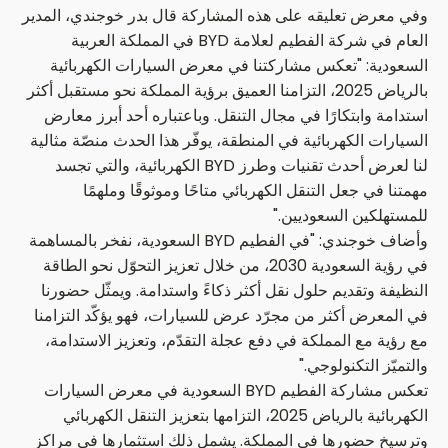
وفي معرض تعليقه على هذه المشاركة قال بدر خوجندي، المدير
العام في شركة الفطيم لعلامة BYD في المملكة العربية
السعودية: "تعكس مشاركتنا في معرض السيارات الكهربائية
بالرياض 2025، التزامنا العميق برؤية المملكة نحو مستقبل أكثر
استدامة وابتكارًا في مجال التنقل. وباعتباره أحد أبرز معارض
السيارات الكهربائية في المنطقة، يوفّر هذا الحدث منصّة مثالية
لنا لعرض أحدث تقنيات وطرز BYD الكهربائية، والتي تجسد
مهمتنا في جعل التنقل الكهربائي متاحًا وموثوقًا وملهمًا
للمستهلكين السعوديين."
وأضاف خوجندي: "في الفطيم BYD السعودية، نفخر بالمساهمة
في رؤية السعودية 2030، من خلال تعزيز التحوّل نحو الطاقة
النظيفة وتقديم حلول نقل أكثر ذكاءً واستدامة. ويمثّل حضورنا
في المعرض أكثر من مجرّد عرض للسيارات، فهو يؤكّد التزامنا
مع رؤية مع المملكة في دفع عجلة التقدّم، وتعزيز الاستدامة،
والتميّز التكنولوجي."
تعكس مشاركة الفطيم BYD السعودية في معرض السيارات
الكهربائية بالرياض 2025، التزامها بتعزيز التنقل الكهربائي
وترسيخ حضورها في المملكة. يشمل ذلك استثمارها في مراكز