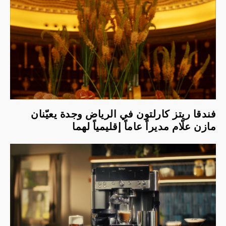
فندقا ريتز كارلتون في الرياض وجدة يعيّنان
مازن علّام مديراً عاماً إقليمياً لهما