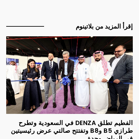
إقرأ المزيد من بلاتينوم
الفطيم تطلق DENZA في السعودية وتطرح
طرازي B5 وB8 وتفتتح صالتي عرض رئيسيتين
في الرياض وجدة