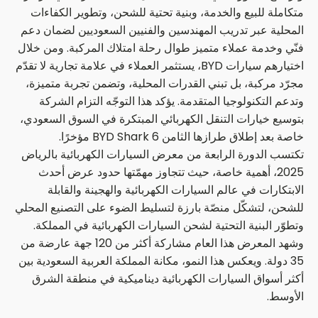
متكاملة للبيع والخدمة، وبنية تحتية للشحن، وتطوير الكفاءات
المحلية عبر تدريب المهندسين والفنيين السعوديين لضمان دعم
فنّي وخدمة عملاء متميز طوال رحلة امتلاك المركبة. ومن خلال
اختيارهم سيارات BYD، يستثمر العملاء في علامة تجارية لا تقدّم
مجرّد مركبة، بل تبني القدرات المحلية، وتضمن تجربة متميزة،
وتدعم التكنولوجيا المتقدمة. يؤكد هذا التوجّه التزام الشركة
بتوسيع خيارات التنقل الكهربائي المبتكرة في السوق السعودي،
خاصة بعد إطلاق طرازها الثامن BYD Shark 6 مؤخرًا.
تكتسب الدورة الرابعة من معرض السيارات الكهربائية بالرياض
2025، أهمية خاصة، حيث تتجاوز مهمّتها حدود عرض أحدث
الابتكارات في عالم السيارات الكهربائية والهجينة والقابلة
للشحن، لتشكّل منصّة بارزة لتسليط الضوء على التصنيع المحلي
وتطوّر البنية التحتية لشحن السيارات الكهربائية في المملكة.
وشهد المعرض هذا العام مشاركة أكثر من 120 جهة عارضة من
35 دولة. ويعكس هذا النمو، مكانة المملكة العربية السعودية بين
أكثر أسواق السيارات الكهربائية ديناميكية في منطقة الشرق
الأوسط.