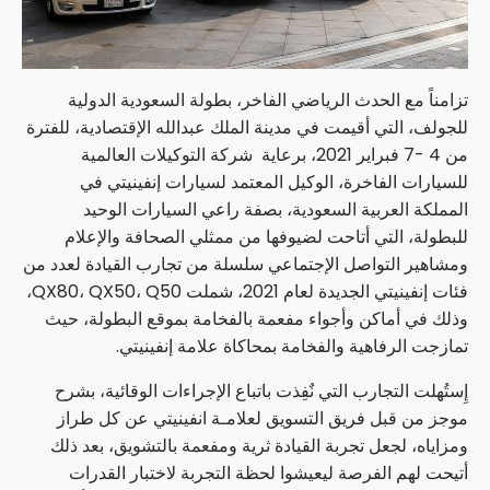
تزامناً مع الحدث الرياضي الفاخر، بطولة السعودية الدولية
للجولف، التي أقيمت في مدينة الملك عبدالله الإقتصادية، للفترة
من 4 -7 فبراير 2021، برعاية شركة التوكيلات العالمية
للسيارات الفاخرة، الوكيل المعتمد لسيارات إنفينيتي في
المملكة العربية السعودية، بصفة راعي السيارات الوحيد
للبطولة، التي أتاحت لضيوفها من ممثلي الصحافة والإعلام
ومشاهير التواصل الإجتماعي سلسلة من تجارب القيادة لعدد من
فئات إنفينيتي الجديدة لعام 2021، شملت QX80، QX50، Q50،
وذلك في أماكن وأجواء مفعمة بالفخامة بموقع البطولة، حيث
تمازجت الرفاهية والفخامة بمحاكاة علامة إنفينيتي.
إِستُهلت التجارب التي نٌفِذت باتباع الإجراءات الوقائية، بشرح
موجز من قبل فريق التسويق لعلامـة انفينيتي عن كل طراز
ومزاياه، لجعل تجربة القيادة ثرية ومفعمة بالتشويق، بعد ذلك
أتيحت لهم الفرصة ليعيشوا لحظة التجربة لاختبار القدرات