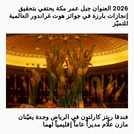
2026 العنوان جبل عمر مكة يحتفي بتحقيق
إنجازات بارزة في جوائز هوت غراندور العالمية
للتميّز
فندقا ريتز كارلتون في الرياض وجدة يعيّنان
مازن علّام مديراً عاماً إقليمياً لهما