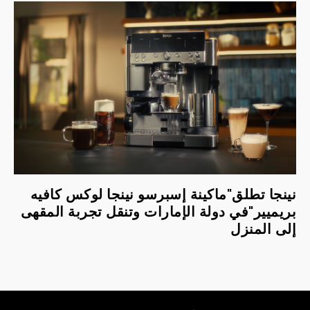
نينجا تطلق"ماكينة إسبرسو نينجا لوكس كافيه
بريميير"في دولة الإمارات وتنقل تجربة المقهى
إلى المنزل