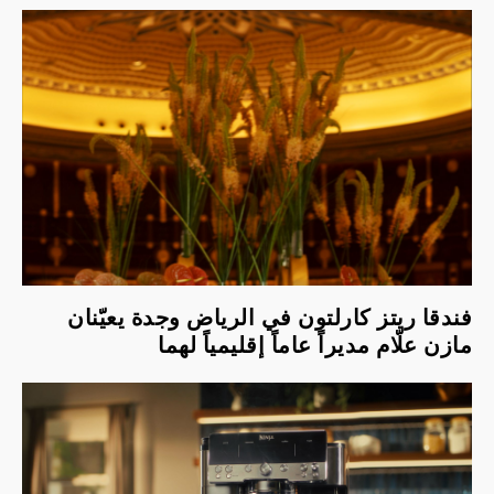
فندقا ريتز كارلتون في الرياض وجدة يعيّنان
مازن علّام مديراً عاماً إقليمياً لهما