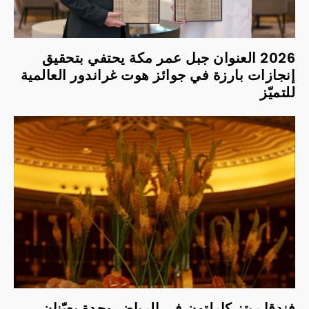
2026 العنوان جبل عمر مكة يحتفي بتحقيق
إنجازات بارزة في جوائز هوت غراندور العالمية
للتميّز
فندقا ريتز كارلتون في الرياض وجدة يعيّنان