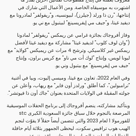
اشتهرت به موسيقاه الخاصة. ومن الأعمال التي شارك في
إنتاجها، "رن ذا ورلد (جيلرز)، لبيونسيه، و"ريفولفر" لمادرونا مع
ديفيد غيتا، و"جيف مي إيفريسينغ" لبيتبول مع ني يو.
وفاز أفروجاك بجائزة غرامي عن ريمكس "ريفولفر" لمادونا
("وان لوف كلوب" لديفيد غيتا" مشاركة مع ديفيد غيتا لأفضل
ريمكس غير كلاسيكي. وترشح 4 مرات عن ريميكس "كولايد" مع
ليونا لويس، وإنتاج "لوك أت مي ناو" مع كريس براون، وإنتاج
"جيف مي إيفريسينغ" مع بيتبول وني يو.
وفي العام 2022، تعاون مع غيتا، وميسي إليوت، وبيا في أغنية
"ترامبولين"، كما أطلق "ورلدز أون فاير" مع ريهاب، وأعلن عن
جولته المقبلة في الولايات المتحدة بعنوان "جاك أون ذا فيوتشر".
وبتأكيد مشاركته، ينضم أفروجاك إلى برنامج الحفلات الموسيقية
المرصعة بالنجوم خلال سباق جائزة السعودية الكبرى stc
للفورمولا 1 لعام 2023 والتي تتضمن أيضاً حفلاً لا يفوّت لنجم
الهيب هوب ترافيس سكوت، ليحظى الجمهور بثلاثة أيام حافلة
بالفعاليات الرياضية الحماسية إلى جانب باقة متنوعة من