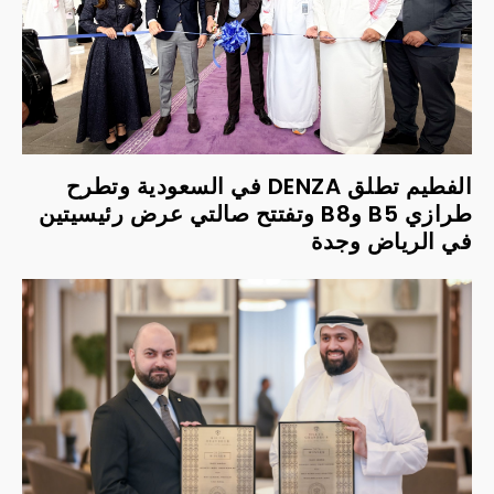
الفطيم تطلق DENZA في السعودية وتطرح
طرازي B5 وB8 وتفتتح صالتي عرض رئيسيتين
في الرياض وجدة