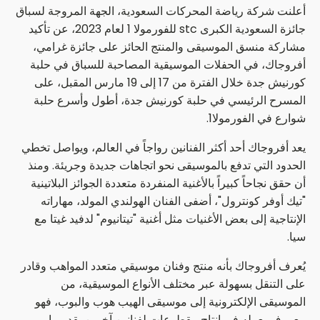
أعلنت شركة رياضة المحركات السعودية، الجهة المروجة لسباق
جائزة السعودية الكبرى stc للفورمولا 1 لعام 2023، عن تأكيد
مشاركة منسق الموسيقى والمنتج الحائز على جائزة غرامي،
أفروجاك، في الحفلات الموسيقية المصاحبة للسباق في حلبة
كورنيش جدة خلال الفترة من 17 إلى 19 مارس المقبل، على
المسرح الرئيسي في حلبة كورنيش جدة، أطول وأسرع حلبة
شوارع في الفورمولا1.
يعد أفروجاك أحد أكثر الفنانين رواجاً في العالم، ويواصل تخطي
الحدود التي تدفع بالموسيقى نحو اتجاهات جديدة وجريئة. ومنذ
أن حقق نجاحاً كبيراً بالأغنية المنفردة متعددة الجوائز البلاتينية
"تيك أوفر كونترول"، أضفى الفنان الهولندي المولد، مهاراته
الإنتاجية إلى بعض الأغنيات مثل أغنية "تيتانيوم" لدفيد غيتا مع
سيا.
يُعرف أفروجاك بأنه منتج وفنان موسيقي متعدد المواهب وقادر
على التنقل بسهولة عبر مختلف الأنواع الموسيقية، من
الموسيقى الإلكترونية إلى موسيقى الهيب هوب والبوب، فهو
معروف بعمله في إنتاج مقطوعات لفنانين آخرين بقدر ما