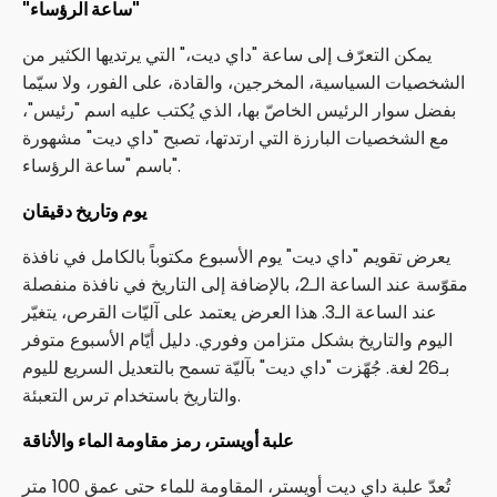
"ساعة الرؤساء"
يمكن التعرّف إلى ساعة "داي ديت،" التي يرتديها الكثير من
الشخصيات السياسية، المخرجين، والقادة، على الفور، ولا سيّما
بفضل سوار الرئيس الخاصّ بها، الذي يُكتب عليه اسم "رئيس"،
مع الشخصيات البارزة التي ارتدتها، تصبح "داي ديت" مشهورة
باسم "ساعة الرؤساء".
يوم وتاريخ دقيقان
يعرض تقويم "داي ديت" يوم الأسبوع مكتوباً بالكامل في نافذة
مقوّسة عند الساعة الـ2، بالإضافة إلى التاريخ في نافذة منفصلة
عند الساعة الـ3. هذا العرض يعتمد على آليّات القرص، يتغيّر
اليوم والتاريخ بشكل متزامن وفوري. دليل أيّام الأسبوع متوفر
بـ26 لغة. جُهّزت "داي ديت" بآليّة تسمح بالتعديل السريع لليوم
والتاريخ باستخدام ترس التعبئة.
علبة أويستر، رمز مقاومة الماء والأناقة
تُعدّ علبة داي ديت أويستر، المقاومة للماء حتى عمق 100 متر