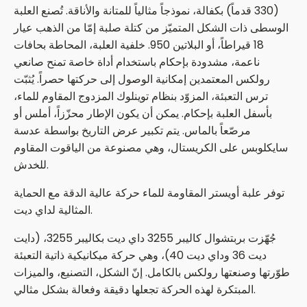
(330 قدماً) بكفالة، نموذجاً مثالياً للمتانة والأناقة. تُصنع العلبة
الوسطى ذات الشكل المتميّز من كتلة صلبة إمّا من الذهب عيار
18 قيراطاً، أو البلاتين 950. خلفية العلبة، المحاطة بحافات
ناعمة، مشدودة بإحكام باستخدام أداة خاصة تمنح صانعي
رولكس المعتمدين إمكانية الوصول إلى حركتها حصراً. يُثبّت
ترس التعبئة، المزوّد بنظام توينلوك المزدوج المقاوم للماء،
بأسفل العلبة بإحكام. يمكن أن يكون الإطار محزّزاً، أملس أو
مرصّعاً بالماس. يتم تكبير عرض التاريخ بواسطة عدسة
سايكلوبس على الكريستال، وهي مصنوعة من الياقوت المقاوم
للخدش.
توفر علبة أويستر المقاومة للماء حركة عالية الدقة مع الحماية
المثالية لداي ديت.
جُهّزت بربتشوال كاليبر 3255 داي ديت بكاليبر 3255، (دايت
ديت 36 وداي ديت 40)، وهي حركة ميكانيكية ذاتية التعبئة
طوّرتها وصنعتها رولكس بالكامل. إنّ الشكل، التصنيع، والميزات
المبتكرة لهذه الحركة تجعلها دقيقة وفعالة بشكل مثالي.