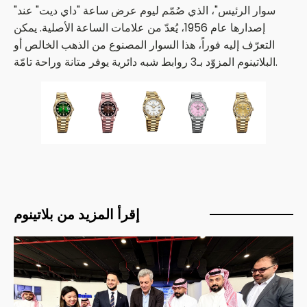
"سوار الرئيس"، الذي صُمّم ليوم عرض ساعة "داي ديت" عند
إصدارها عام 1956، يُعدّ من علامات الساعة الأصلية. يمكن
التعرّف إليه فوراً، هذا السوار المصنوع من الذهب الخالص أو
البلاتينوم المزوّد بـ3 روابط شبه دائرية يوفر متانة وراحة تامّة.
إقرأ المزيد من بلاتينوم