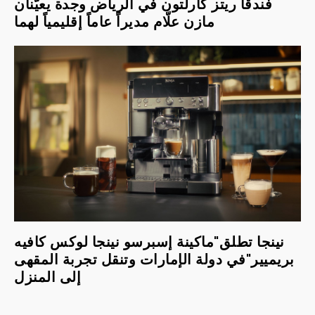
فندقا ريتز كارلتون في الرياض وجدة يعيّنان
مازن علّام مديراً عاماً إقليمياً لهما
نينجا تطلق"ماكينة إسبرسو نينجا لوكس كافيه
بريميير"في دولة الإمارات وتنقل تجربة المقهى
إلى المنزل