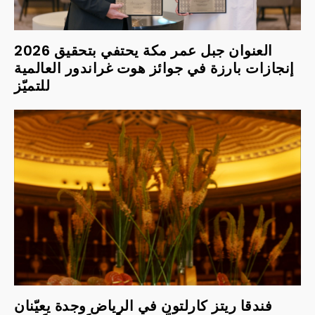
2026 العنوان جبل عمر مكة يحتفي بتحقيق
إنجازات بارزة في جوائز هوت غراندور العالمية
للتميّز
فندقا ريتز كارلتون في الرياض وجدة يعيّنان