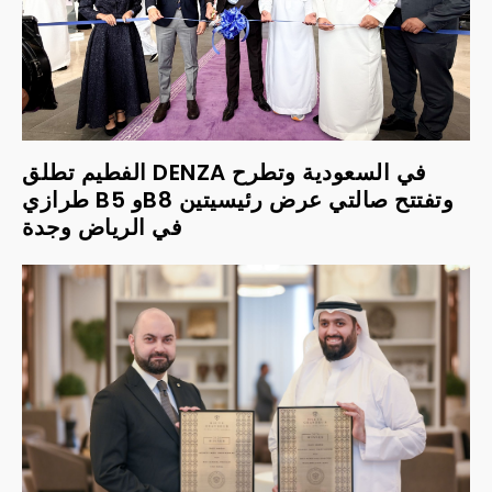
الفطيم تطلق DENZA في السعودية وتطرح
طرازي B5 وB8 وتفتتح صالتي عرض رئيسيتين
في الرياض وجدة