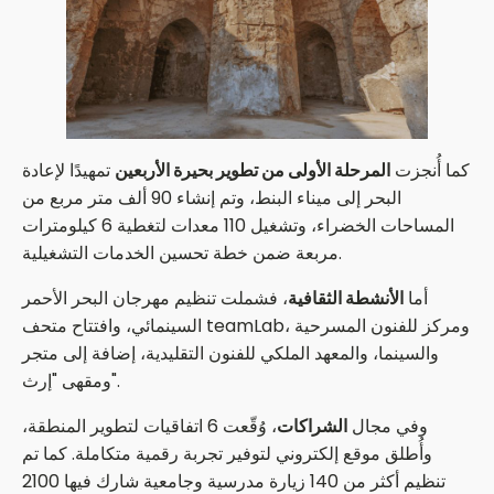
كما أُنجزت
المرحلة الأولى من تطوير بحيرة الأربعين
تمهيدًا لإعادة
البحر إلى ميناء البنط، وتم إنشاء 90 ألف متر مربع من
المساحات الخضراء، وتشغيل 110 معدات لتغطية 6 كيلومترات
مربعة ضمن خطة تحسين الخدمات التشغيلية.
أما
الأنشطة الثقافية
، فشملت تنظيم مهرجان البحر الأحمر
السينمائي، وافتتاح متحف teamLab، ومركز للفنون المسرحية
والسينما، والمعهد الملكي للفنون التقليدية، إضافة إلى متجر
ومقهى "إرث".
وفي مجال
الشراكات
، وُقّعت 6 اتفاقيات لتطوير المنطقة،
وأُطلق موقع إلكتروني لتوفير تجربة رقمية متكاملة. كما تم
تنظيم أكثر من 140 زيارة مدرسية وجامعية شارك فيها 2100