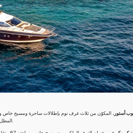
وب أستور
، المكوّن من ثلاث غرف نوم بإطلالات ساحرة ومسبح خاص و
المطل على شواطئ بيضاء والمزين بأثاث فاخر وأرضيات خشبية ناعمة.
 نيكربوكر