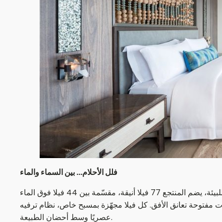
فلل الأحلام... بين السماء والماء
استمتع بتجربة فريدة من نوعها ومصممة خصيصًا لك في منتجع سانت ريجيس فومولي جزر المالديف. فقد صُمم الفندق ليكون صديقًا للبيئة، يضم المنتجع 77 فيلا أنيقة، مقسّمة بين 44 فيلا فوق الماء
ا مجهّزة بمسبح خاص، نظام ترفيه Bang & Olufsen ، وإنترنت فائق السرعة، لتكون ملاذًا
عصريًا وسط أحضان الطبيعة.