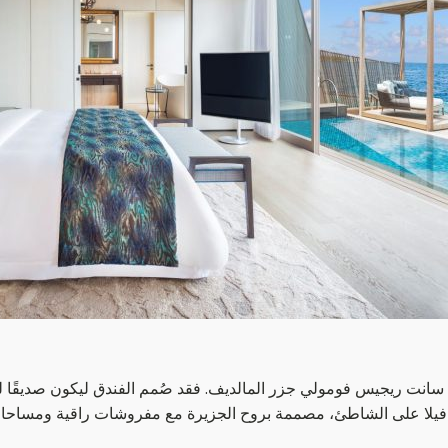
33 فيلا على الشاطئ، مصممة بروح الجزيرة مع مفروشات راقية ومساحات مفتوحة تعانق الأفق. كل فيل