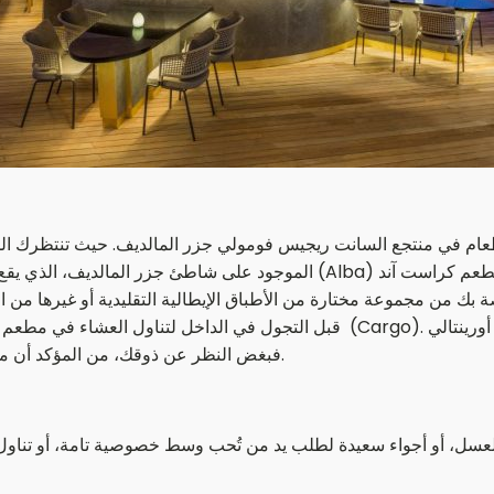
ي منتجع السانت ريجيس فومولي جزر المالديف. حيث تنتظرك المأكولات ال
الموجود على شاطئ جزر المالديف، الذي يقع على حافة الشاطئ الرملي الأبيض. 
(Orientale) . فبغض النظر عن ذوقك، من المؤكد أن مطاعمنا في جزر المالديف ستسعدك أثناء إقامتك.
سل، أو أجواء سعيدة لطلب يد من تُحب وسط خصوصية تامة، أو تناول ا