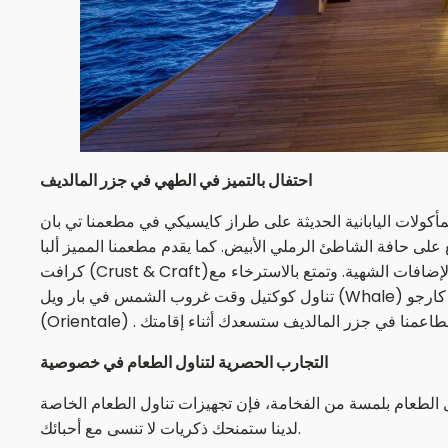
احتفال بالتميز في الطهي في جزر المالديف
يابانية الحديثة على طراز كايسيكي في مطعمنا تي بان (T•Pan)،
كما يقدم مطعمنا المميز ألبا (Alba) أطباقًا مستوحاة من مكونات محلية المصدر. وقم بزيارة مطعم كراست آند
كرافت (Crust & Craft)؛ وهو مطعم بيتزا مناسب للعائلات، وقم بتصميم البيتزا الخاصة بك من مجموعة مختارة من الأطباق الإيطالية التقليدية أو غيرها من الإضافات الشهية. وتمتع بالاسترخاء مع
تناول كوكتيل وقت غروب الشمس في بار ويل (Whale) قبل التجول في الداخل لتناول العشاء في مطعم كارجو (Cargo). واستمتع بالمأكولات الشرقية الراقية في مطعمنا متجدد الهواء أورينتالي
التجارب الحصرية لتناول الطعام في خصوصية
لطعام بلمسة من الفخامة، فإن تجهيزات تناول الطعام الخاصة
لدينا ستمنحك ذكريات لا تنسى مع أحبائك.