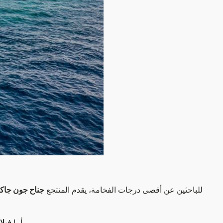
للباحثين عن أقصى درجات الفخامة، يقدم المنتجع
جناح جون جاك
فهي عنوان الترف الملكي، مع مسبح خاص مساحته 67 مترًا مربعًا وشرفة ذات طابقين بإطلالة بانورامية على المحيط الهندي.
أما
فيلا