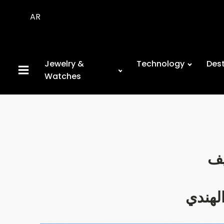
AR
Jewelry &
Technology
Dest
Watches
يف
لهندي