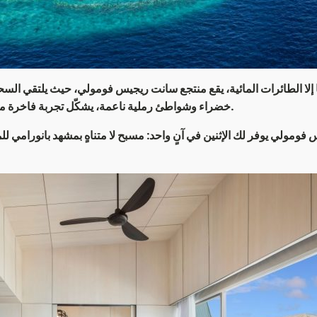
إلا الطائرات المائية، يقع منتجع سانت ريجيس فومولي، حيث يلتقي السحر ا
.
خضراء وشواطئ رملية ناعمة، يشكّل تجربة فاخرة مص
ومولي يوفر لك الإثنين في آنٍ واحد: مسبح لا متناهٍ بمشهد بانورامي 