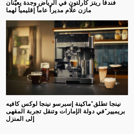
فندقا ريتز كارلتون في الرياض وجدة يعيّنان
مازن علّام مديراً عاماً إقليمياً لهما
نينجا تطلق"ماكينة إسبرسو نينجا لوكس كافيه
بريميير"في دولة الإمارات وتنقل تجربة المقهى
إلى المنزل