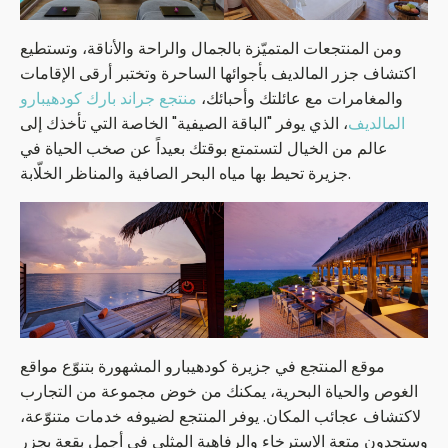
ومن المنتجعات المتميّزة بالجمال والراحة والأناقة، وتستطيع
اكتشاف جزر المالديف بأجوائها الساحرة وتختبر أرقى الإقامات
والمغامرات مع عائلتك وأحبائك،
منتجع جراند بارك كودهيبارو
المالديف
، الذي يوفر "الباقة الصيفية" الخاصة التي تأخذك إلى
عالم من الخيال لتستمتع بوقتك بعيداً عن صخب الحياة في
جزيرة تحيط بها مياه البحر الصافية والمناظر الخلّابة.
موقع المنتجع في جزيرة كودهيبارو المشهورة بتنوّع مواقع
الغوص والحياة البحرية، يمكنك من خوض مجموعة من التجارب
لاكتشاف عجائب المكان. يوفر المنتجع لضيوفه خدمات متنوّعة،
وستجدون متعة الاسترخاء والرفاهية المثلى في أجمل بقعة بجزر