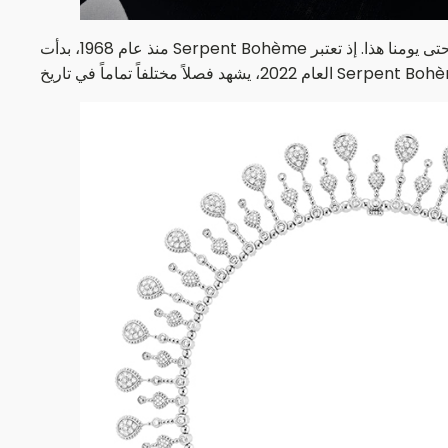
منذ عام 1968، بدأت Serpent Bohème رقصة آسرة في عالم المجوهرات لا تزال تخطف الأنفاس حتى يومنا هذا. إذ تعتبر Serpent Bohème قطعة كلاسيكية ضمن مجموعة روائع بوشرون. وهذا