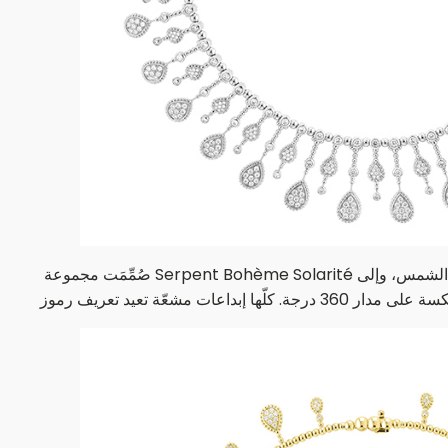
صُمِّمَت مجموعة Serpent Bohème Solarité الجديدة في الاستوديو الإبداعي للدار، وهو جريئة في قطعها التي تسطع بإشراق غير محدود: فمن الحلقات الضخمة المستعارة من شكل الشمس، وإلى