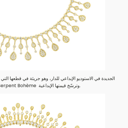
الأقراط المتباينة التي تتفتح خلف الأذن، والعقد المذهل بزخارفه المنعكسة على مدار 360 درجة. كلّها إبداعات مشعّة تعيد تعريف رموز Serpent Bohème وترسّخ قيمتها الإبداعية.