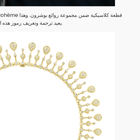
العام 2022، يشهد فصلاً مختلفاً تماماً في تاريخ Serpent Bohème يعيد ترجمة وتعريف رموز هذه المجموعة الشهيرة من المجوهرات ويمنحها هوية جديدة أكثر إشراقاً.