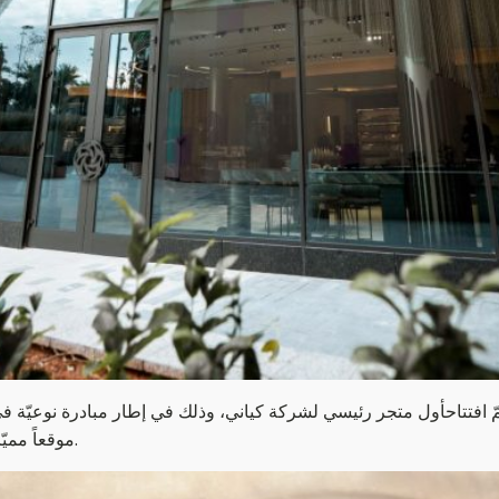
ّ افتتاحأول متجر رئيسي لشركة كياني، وذلك في إطار مبادرة نوعيّة 
موقعاً مميّزاً في أحد أهم مداخل الحيّ الدبلوماسي داخل مركز 1364 الجديد.