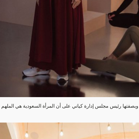
بصفتها رئيس مجلس إدارة كياني على أن المرأة السعودية هي الملهم ا