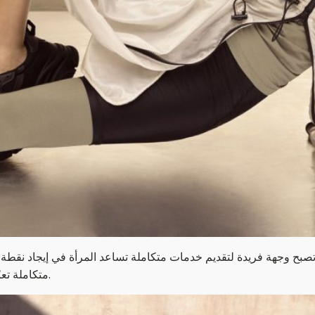
بح وجهة فريدة لتقديم خدمات متكاملة تساعد المرأة في إيجاد نقطة ا
متكاملة تعزّز لكل امرأة خطوتها وطلّتها وصحّتها وتجدّدها وعافيتها ومعرفتها.