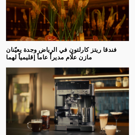
فندقا ريتز كارلتون في الرياض وجدة يعيّنان
مازن علّام مديراً عاماً إقليمياً لهما