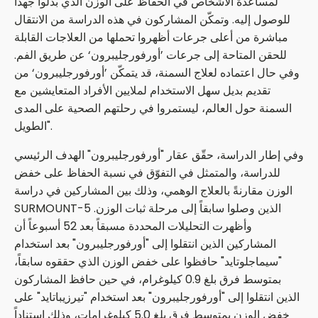
لمساعدة الأشخاص في الحفاظ على الوزن الذي بذلوا جهداً
للوصول إليه. وتمكّن المشاركون في هذه الدراسة من الانتقال
مباشرة من أعلى جرعات أظهروا تحملها من العلاجات القابلة
للحقن المتاحة إلى جرعات ’أورفورجليبرون‘ عن طريق الفم.
وفي حال اعتماده لعلاج السمنة، قد يتمكّن ’أورفورجليبرون‘ من
تقديم بديل سهل الاستخدام لملايين الأفراد المتعايشين مع
السمنة حول العالم، ليستمروا في رحلتهم الصحية على المدى
الطويل".
وفي إطار الدراسة، حقّق عقار "أورفورجليبرون" الهدف الرئيسي
للدراسة، والمتمثل في التفوّق في نسبة الحفاظ على خفض
الوزن مقارنةً بالعلاج الوهمي، وذلك بين المشاركين في دراسة
SURMOUNT-5 الذين وصلوا سابقاً إلى مرحلة ثبات الوزن.
وأظهرت التحليلات المحددة مسبقاً بعد 52 أسبوعاً أن
المشاركين الذين انتقلوا إلى "أورفورجليبرون" بعد استخدام
"سيماجلوتايد" حافظوا على خفض الوزن الذي حققوه سابقاً،
بمتوسط فرق بلغ 0.9 كيلوغرام، في حين حافظ المشاركون
الذين انتقلوا إلى "أورفورجليبرون" بعد استخدام "تيرزيباتايد" على
خفض الوزن بمتوسط فرق بلغ 5.0 كيلوغرامات، وذلك استناداً