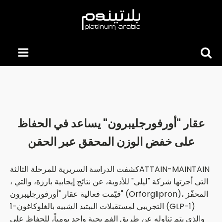
Searc
for:
عقار "أورفورجليبرون" يساعد في الحفاظ
على خفض الوزن المحقق عبر الحقن
كشفت الدراسة السريرية للمرحلة الثالثةATTAIN-MAINTAIN
، التي أجرتها شركة "ليلي" للأدوية، عن نتائج إيجابية بارزة، والتي
قيّمت فعالية عقار "أورفورجليبرون" (Orforglipron)، المحفّز
التجريبي لمستقبلات الببتيد الشبيه بالغلوكاغون-1 (GLP-1)
والذي يتم تناوله عن طريق الفم بحبة واحد يومياً، للحفاظ على