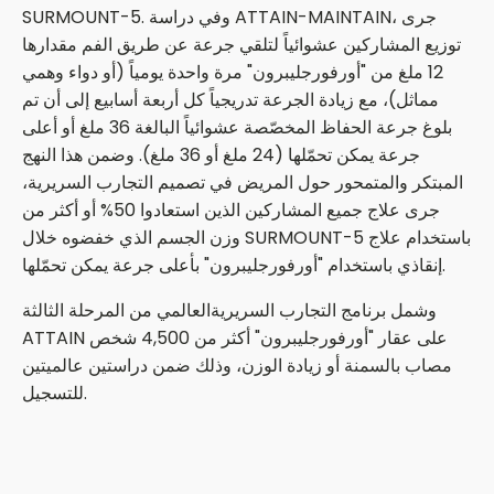
SURMOUNT-5. وفي دراسة ATTAIN-MAINTAIN، جرى
توزيع المشاركين عشوائياً لتلقي جرعة عن طريق الفم مقدارها
12 ملغ من "أورفورجليبرون" مرة واحدة يومياً (أو دواء وهمي
مماثل)، مع زيادة الجرعة تدريجياً كل أربعة أسابيع إلى أن تم
بلوغ جرعة الحفاظ المخصّصة عشوائياً البالغة 36 ملغ أو أعلى
جرعة يمكن تحمّلها (24 ملغ أو 36 ملغ). وضمن هذا النهج
المبتكر والمتمحور حول المريض في تصميم التجارب السريرية،
جرى علاج جميع المشاركين الذين استعادوا 50% أو أكثر من
وزن الجسم الذي خفضوه خلال SURMOUNT-5 باستخدام علاج
إنقاذي باستخدام "أورفورجليبرون" بأعلى جرعة يمكن تحمّلها.
وشمل برنامج التجارب السريريةالعالمي من المرحلة الثالثة
ATTAIN على عقار "أورفورجليبرون" أكثر من 4,500 شخص
مصاب بالسمنة أو زيادة الوزن، وذلك ضمن دراستين عالميتين
للتسجيل.