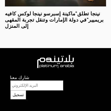
نينجا تطلق"ماكينة إسبرسو نينجا لوكس كافيه
بريميير"في دولة الإمارات وتنقل تجربة المقهى
إلى المنزل
شارك معنا
تسجيل