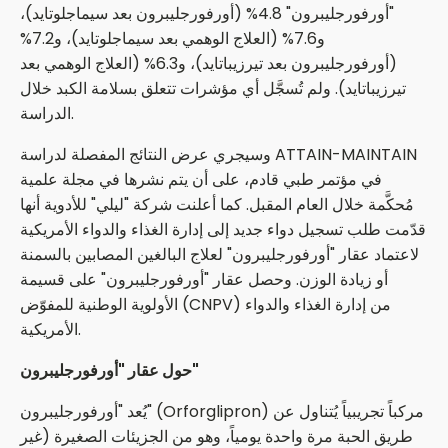
"أورفورجليبرون" 4.8% (أورفورجليبرون بعد سيماجلوتايد)،
و7.6% (العلاج الوهمي بعد سيماجلوتايد)، و7.2%
(أورفورجليبرون بعد تيرزيباتايد)، و6.3% (العلاج الوهمي بعد
تيرزيباتايد). ولم تُسجَّل أي مؤشرات تتعلق بسلامة الكبد خلال
الدراسة.
وسيجري عرض النتائج المفصلة لدراسة ATTAIN-MAINTAIN
في مؤتمر طبي قادم، على أن يتم نشرها في مجلة علمية
مُحكَّمة خلال العام المقبل. كما أعلنت شركة "ليلي" للأدوية أنها
قدّمت طلب تسجيل دواء جديد إلى إدارة الغذاء والدواء الأمريكية
لاعتماد عقار "أورفورجليبرون" لعلاج البالغين المصابين بالسمنة
أو زيادة الوزن. وحصل عقار "أورفورجليبرون" على قسيمة
الأولوية الوطنية للمفوّض (CNPV) من إدارة الغذاء والدواء
الأمريكية.
حول عقار "أورفورجليبرون"
يُعد "أورفورجليبرون" (Orforglipron) مركباً تجريبياً يُتناول عن
طريق الحبة مرة واحدة يومياً، وهو من الجزيئات الصغيرة (غير