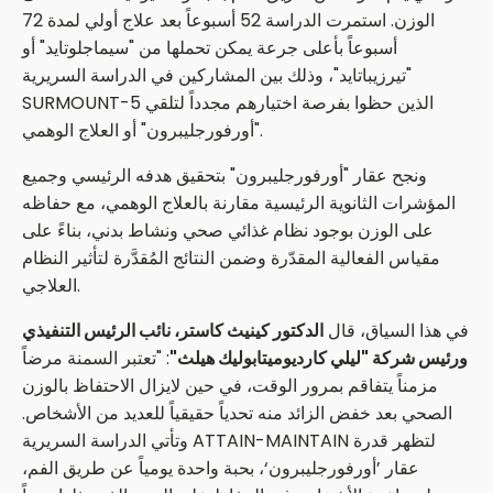
الوزن. استمرت الدراسة 52 أسبوعاً بعد علاج أولي لمدة 72
أسبوعاً بأعلى جرعة يمكن تحملها من "سيماجلوتايد" أو
"تيرزيباتايد"، وذلك بين المشاركين في الدراسة السريرية
SURMOUNT-5 الذين حظوا بفرصة اختيارهم مجدداً لتلقي
"أورفورجليبرون" أو العلاج الوهمي.
ونجح عقار "أورفورجليبرون" بتحقيق هدفه الرئيسي وجميع
المؤشرات الثانوية الرئيسية مقارنة بالعلاج الوهمي، مع حفاظه
على الوزن بوجود نظام غذائي صحي ونشاط بدني، بناءً على
مقياس الفعالية المقدّرة وضمن النتائج المُقدَّرة لتأثير النظام
العلاجي.
في هذا السياق، قال
الدكتور كينيث كاستر، نائب الرئيس التنفيذي
ورئيس شركة "ليلي كارديوميتابوليك هيلث"
: "تعتبر السمنة مرضاً
مزمناً يتفاقم بمرور الوقت، في حين لايزال الاحتفاظ بالوزن
الصحي بعد خفض الزائد منه تحدياً حقيقياً للعديد من الأشخاص.
وتأتي الدراسة السريرية ATTAIN-MAINTAIN لتظهر قدرة
عقار ’أورفورجليبرون‘، بحبة واحدة يومياً عن طريق الفم،