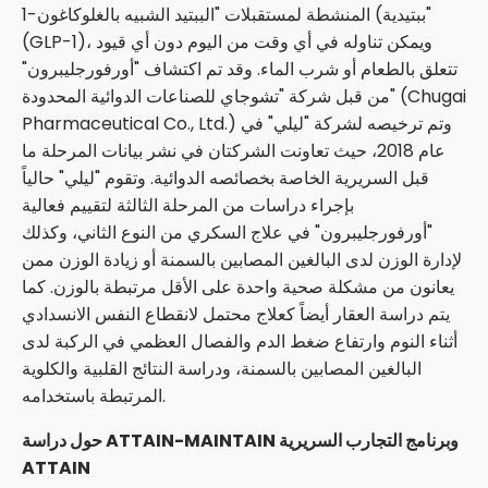
ببتيدية) المنشطة لمستقبلات "الببتيد الشبيه بالغلوكاغون-1"
(GLP-1)، ويمكن تناوله في أي وقت من اليوم دون أي قيود
تتعلق بالطعام أو شرب الماء. وقد تم اكتشاف "أورفورجليبرون"
من قبل شركة "تشوجاي للصناعات الدوائية المحدودة" (Chugai
Pharmaceutical Co., Ltd.) وتم ترخيصه لشركة "ليلي" في
عام 2018، حيث تعاونت الشركتان في نشر بيانات المرحلة ما
قبل السريرية الخاصة بخصائصه الدوائية. وتقوم "ليلي" حالياً
بإجراء دراسات من المرحلة الثالثة لتقييم فعالية
"أورفورجليبرون" في علاج السكري من النوع الثاني، وكذلك
لإدارة الوزن لدى البالغين المصابين بالسمنة أو زيادة الوزن ممن
يعانون من مشكلة صحية واحدة على الأقل مرتبطة بالوزن. كما
يتم دراسة العقار أيضاً كعلاج محتمل لانقطاع النفس الانسدادي
أثناء النوم وارتفاع ضغط الدم والفصال العظمي في الركبة لدى
البالغين المصابين بالسمنة، ودراسة النتائج القلبية والكلوية
المرتبطة باستخدامه.
وبرنامج التجارب السريرية
ATTAIN-MAINTAIN
حول دراسة
ATTAIN