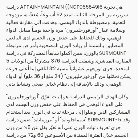
دراسة ATTAIN-MAINTAIN (‏(NCT06584916 هي تجربة
سريرية من المرحلة الثالثة، لمدة 52 أسبوعاً، مُعشّاة، مزدوجة
التعمية، ومضبوطة بالدواء الوهمي، وهدفت إلى مقارنة فعالية
وسلامة عقار "أورفورجليبرون" مرة واحدة يومياً مقابل الدواء
الوهمي، وذلك للحفاظ على خفض وزن الجسم لدى البالغين
المصابين بالسمنة أو زيادة الوزن المصحوبة بأمراض مرتبطة
بالوزن، ممن أكملوا سابقاً المشاركة في دراسة SURMOUNT-
5 المقارنة المباشرة. وشملت الدراسة 376 مشاركاً من الولايات
المتحدة، جرى توزيعهم عشوائياً بنسبة 3:2 لتلقي إما أعلى جرعة
يمكن تحمّلها من "أورفورجليبرون" (24 ملغ أو 36 ملغ) أو الدواء
الوهمي، وذلك بالإضافة إلى نظام غذائي صحي ونشاط بدني.
وكان الهدف الرئيسي للدراسة هو إثبات تفوّق "أورفورجليبرون"
على الدواء الوهمي في الحفاظ على خفض وزن الجسم لدى
المشاركين الذين وصلوا إلى مرحلة ثبات في الوزن بعد استخدام
"سيماجلوتايد" أو "تيرزيباتايد" ضمن دراسة SURMOUNT-5. وقد
جرى تعريف ثبات الوزن على أنه تغيّر يقل عن 5% من وزن
الجسم خلال الفترة الممتدة بين الأسبوعين 60 و72 من دراسة