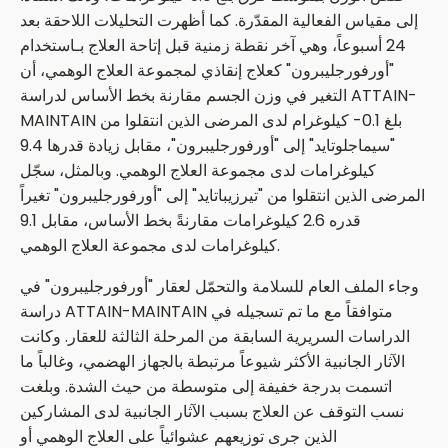
إلى مقياس الفعالية المقدّرة. كما أظهرت التحليلات اللاحقة بعد
24 أسبوعاً، وهي آخر نقطة زمنية قبل إتاحة العلاج بـاستخدام
"أورفورجليبرون" كعلاج إنقاذي لمجموعة العلاج الوهمي، أن
التغير في وزن الجسم مقارنة بخط الأساس لدراسة ATTAIN-
MAINTAIN بلغ 0.1- كيلوغرام لدى المرضى الذين انتقلوا من
"سيماجلوتايد" إلى "أورفورجليبرون"، مقابل زيادة قدرها 9.4
كيلوغرامات لدى مجموعة العلاج الوهمي. وبالمثل، سجّل
المرضى الذين انتقلوا من "تيرزيباتايد" إلى "أورفورجليبرون" تغيراً
قدره 2.6 كيلوغرامات مقارنةً بخط الأساس، مقابل 9.1
كيلوغرامات لدى مجموعة العلاج الوهمي.
وجاء الملف العام للسلامة والتحمّل لعقار "أورفورجليبرون" في
دراسة ATTAIN-MAINTAIN متوافقاً مع ما تم تسجيله في
الدراسات السريرية السابقة من المرحلة الثالثة للعقار. وكانت
الآثار الجانبية الأكثر شيوعاً مرتبطة بالجهاز الهضمي، وغالباً ما
اتسمت بدرجة خفيفة إلى متوسطة من حيث الشدة. وبلغت
نسب التوقف عن العلاج بسبب الآثار الجانبية لدى المشاركين
الذين جرى توزيعهم عشوائياً على العلاج الوهمي أو