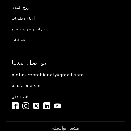
روح المدن
أزياء وجلديات
سيارات ويخوت فاخرة
فعاليات
تواصل معنا
platinumarabianet@gmail.com
966503691581
تابعنا على
مشغل بواسطة