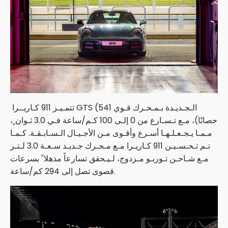
تتمـيـز 911 كـاريــرا GTS الـجـديـدة بـمـحـرك قـوي 541)
حصانًا)، مـع تـسـارع من 0 إلـى 100 كـم/ساعة فـي 3.0 ثـوان ٍ،
مـمـا يـجـعـلـهـا أسـرع وأقـوى مـن الأجـيـال الـسـابـقـة. كـمـا
تـم تـحـسـيـن 911 كـاريـرا مـع مـحـرك جـديـد سـعـة 3.0 لـتـر
مـع شـاحـن تـوربـو مـزدوج، لـيـحقق تسارعاً مذهلا ً بسرعات
قصوى تصل إلى 294 كم/ساعة.