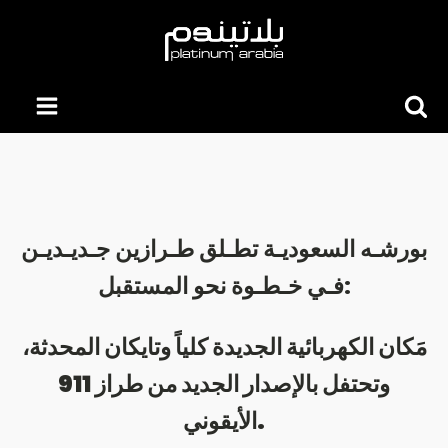
Searc
for:
بورشـه السعوديـة تطـلق طـرازين جـديـديـن
فـي خـطـوة نحو المستقبل:
مَكان الكهربائية الجديدة كلياً وتايكان المحدثة،
وتحتفل بالإصدار الجديد من طراز 911
الأيقوني.