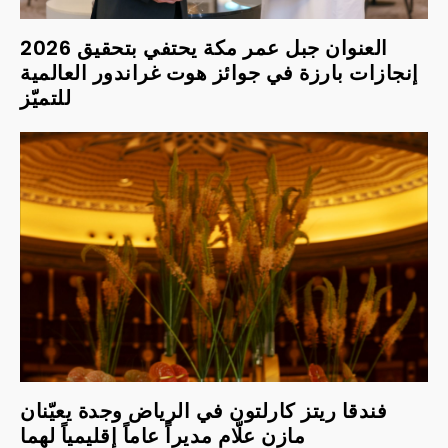
2026 العنوان جبل عمر مكة يحتفي بتحقيق
إنجازات بارزة في جوائز هوت غراندور العالمية
للتميّز
فندقا ريتز كارلتون في الرياض وجدة يعيّنان
مازن علّام مديراً عاماً إقليمياً لهما