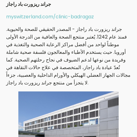
جراند ريزورت باد راجاز
myswitzerland.com/clinic-badragaz
جراند ريزورت باد راجاز - المصدر الحقيقي للصحة والحيوية.
فمنذ عام 1242. يُعتبر منتجع الصحة والعافية من الدرجة الأولى
موطناً لواحد من أفضل مراكز الرعاية الصحية والتغذية في
أوروبا. حيث يستخدم الأطباء والمعالجون فلسفة صحية شاملة
وفريدة من نوعها لدعم الضيوف في نجاح رحلتهم الصحية. كما
تُعدّ عيادة باد راجاز، المتخصصة في علاج حالات النقاهة في
مجالات الجهاز العضلي الهيكلي والأورام الداخلية والعصبية، جزءاً
لا يتجزأ من منتجع جراند ريزورت باد راجاز.