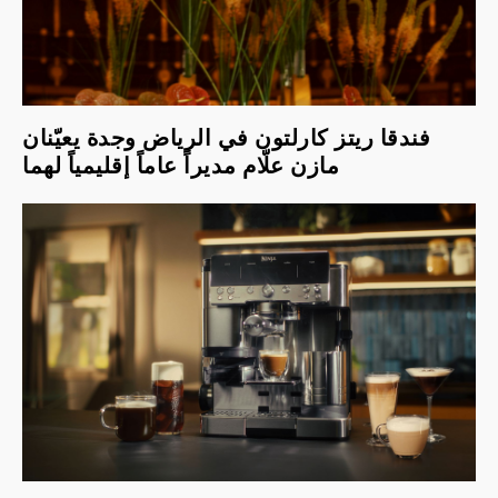
فندقا ريتز كارلتون في الرياض وجدة يعيّنان
مازن علّام مديراً عاماً إقليمياً لهما